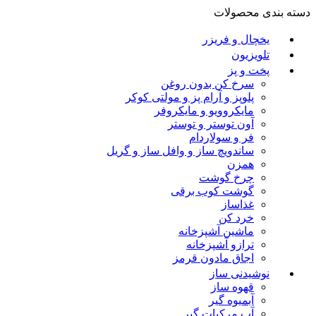
دسته بندی محصولات
یخچال و فریزر
تلویزیون
پخت و پز
سرخ کن بدون روغن
پلوپز و آرام پز و مولتی کوکر
مایکروویو و مایکروفر
آون توستر و توستر
فر و سولاردام
ساندویچ ساز و وافل ساز و گریل
همزن
چرخ گوشت
گوشت کوب برقی
غذاساز
خرد کن
ماشین آشپزخانه
ترازو آشپزخانه
اجاق مادون قرمز
نوشیدنی ساز
قهوه ساز
آبمیوه گیر
آب مرکبات گیر