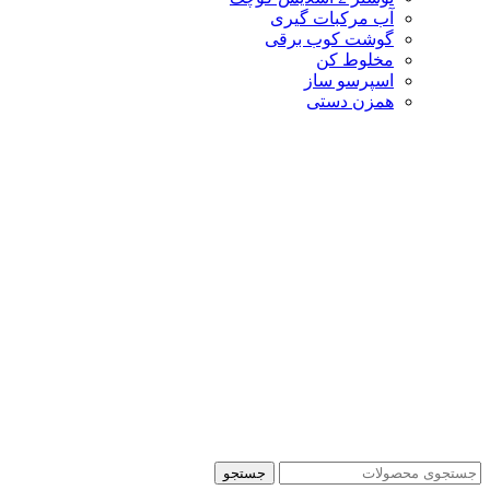
آب مرکبات گیری
گوشت کوب برقی
مخلوط کن
اسپرسو ساز
همزن دستی
جستجو