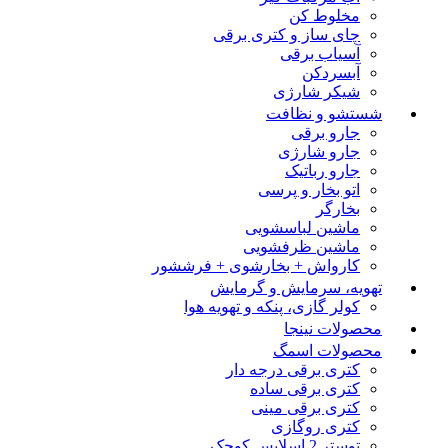
مخلوط کن
چای ساز و کتری برقی
آسیاب برقی
آبسردکن
شیکر شارژی
شستشو و نظافت
جارو برقی
جارو شارژی
جارو رباتیک
اتو بخار و پرسی
بخارگر
ماشین لباسشویی
ماشین ظرفشویی
کارواش + بخارشوی + فرششور
تهویه، سرمایش و گرمایش
کولر گازی، پنکه و تهویه هوا
محصولات نینجا
محصولات اسمگ
کتری برقی درجه دار
کتری برقی ساده
کتری برقی مینی
کتری روگازی
توستر 2 اسلایس کوچک