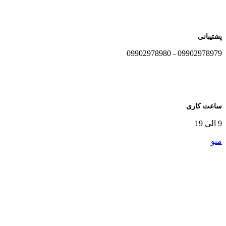
پشتیبانی
09902978979 - 09902978980
ساعت کاری
9 الی 19
منو