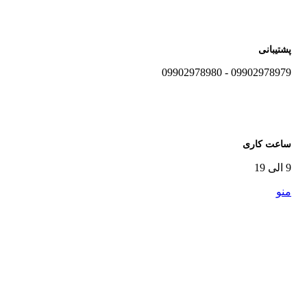
پشتیبانی
09902978979 - 09902978980
ساعت کاری
9 الی 19
منو