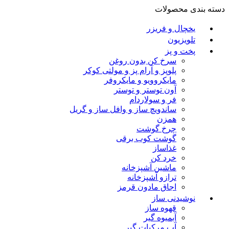
دسته بندی محصولات
یخچال و فریزر
تلویزیون
پخت و پز
سرخ کن بدون روغن
پلوپز و آرام پز و مولتی کوکر
مایکروویو و مایکروفر
آون توستر و توستر
فر و سولاردام
ساندویچ ساز و وافل ساز و گریل
همزن
چرخ گوشت
گوشت کوب برقی
غذاساز
خرد کن
ماشین آشپزخانه
ترازو آشپزخانه
اجاق مادون قرمز
نوشیدنی ساز
قهوه ساز
آبمیوه گیر
آب مرکبات گیر