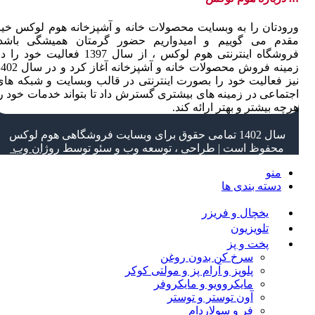
ورودتان را به وبسایت محصولات خانه و آشپزخانه هوم لوکس خیر
مقدم می گوییم و امیدواریم حضور گرمتان همیشگی باشد.
فروشگاه اینترنتی هوم لوکس ، از سال 1397 فعالیت خود را
زمینه فروش محصولات خانه و آشپزخانه آغاز کرد و
نیز فعالیت خود را بصورت اینترنتی در قالب وبسایت و شبکه های
اجتماعی در زمینه های بیشتری گسترش داد تا بتواند خدمات خود را
هرچه بیشتر و بهتر ارائه کند.
سال 1402 تمامی حقوق برای وبسایت فروشگاهی هوم لوکس
محفوظ است | طراحی ، توسعه وب و سئو توسط
روژان وب
منو
دسته بندی ها
یخچال و فریزر
تلویزیون
پخت و پز
سرخ کن بدون روغن
پلوپز و آرام پز و مولتی کوکر
مایکروویو و مایکروفر
آون توستر و توستر
فر و سولاردام