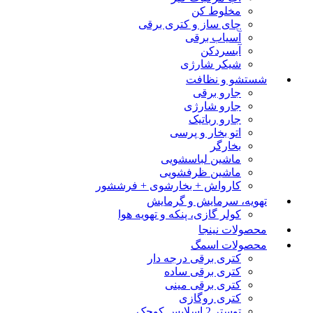
مخلوط کن
چای ساز و کتری برقی
آسیاب برقی
آبسردکن
شیکر شارژی
شستشو و نظافت
جارو برقی
جارو شارژی
جارو رباتیک
اتو بخار و پرسی
بخارگر
ماشین لباسشویی
ماشین ظرفشویی
کارواش + بخارشوی + فرششور
تهویه، سرمایش و گرمایش
کولر گازی، پنکه و تهویه هوا
محصولات نینجا
محصولات اسمگ
کتری برقی درجه دار
کتری برقی ساده
کتری برقی مینی
کتری روگازی
توستر 2 اسلایس کوچک