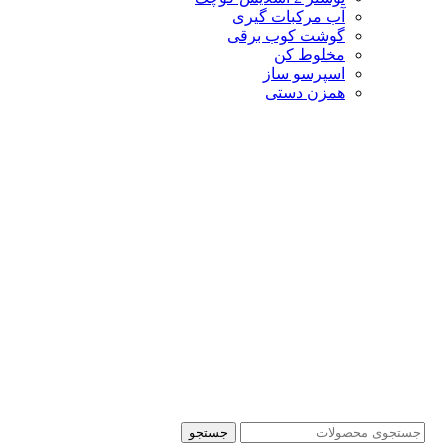
آب مرکبات گیری
گوشت کوب برقی
مخلوط کن
اسپرسو ساز
همزن دستی
جستجو