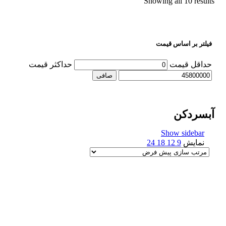
Showing all 10 results
فیلتر بر اساس قیمت
حداقل قیمت
حداكثر قيمت
صافی
آبسردکن
Show sidebar
نمایش
9
12
18
24