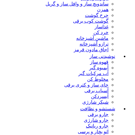
ساندویچ ساز و وافل ساز و گریل
همزن
چرخ گوشت
گوشت کوب برقی
غذاساز
خرد کن
ماشین آشپزخانه
ترازو آشپزخانه
اجاق مادون قرمز
نوشیدنی ساز
قهوه ساز
آبمیوه گیر
آب مرکبات گیر
مخلوط کن
چای ساز و کتری برقی
آسیاب برقی
آبسردکن
شیکر شارژی
شستشو و نظافت
جارو برقی
جارو شارژی
جارو رباتیک
اتو بخار و پرسی