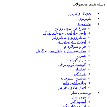
دسته بندی محصولات
یخچال و فریزر
تلویزیون
پخت و پز
سرخ کن بدون روغن
پلوپز و آرام پز و مولتی کوکر
مایکروویو و مایکروفر
آون توستر و توستر
فر و سولاردام
ساندویچ ساز و وافل ساز و گریل
همزن
چرخ گوشت
گوشت کوب برقی
غذاساز
خرد کن
ماشین آشپزخانه
ترازو آشپزخانه
اجاق مادون قرمز
نوشیدنی ساز
قهوه ساز
آبمیوه گیر
آب مرکبات گیر