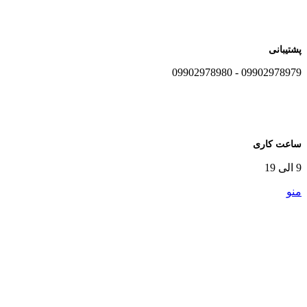
پشتیبانی
09902978979 - 09902978980
ساعت کاری
9 الی 19
منو