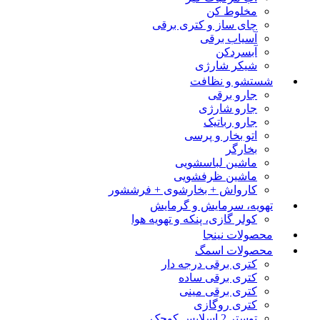
مخلوط کن
چای ساز و کتری برقی
آسیاب برقی
آبسردکن
شیکر شارژی
شستشو و نظافت
جارو برقی
جارو شارژی
جارو رباتیک
اتو بخار و پرسی
بخارگر
ماشین لباسشویی
ماشین ظرفشویی
کارواش + بخارشوی + فرششور
تهویه، سرمایش و گرمایش
کولر گازی، پنکه و تهویه هوا
محصولات نینجا
محصولات اسمگ
کتری برقی درجه دار
کتری برقی ساده
کتری برقی مینی
کتری روگازی
توستر 2 اسلایس کوچک