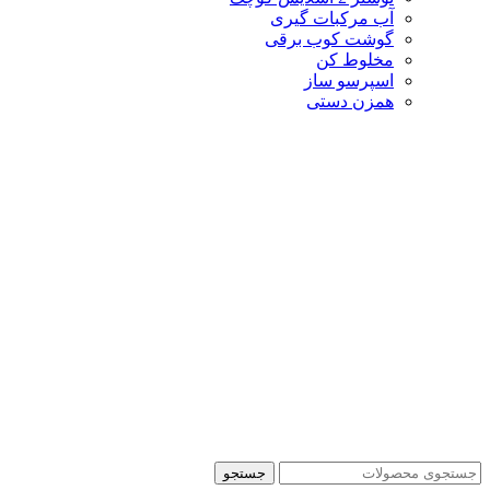
آب مرکبات گیری
گوشت کوب برقی
مخلوط کن
اسپرسو ساز
همزن دستی
جستجو