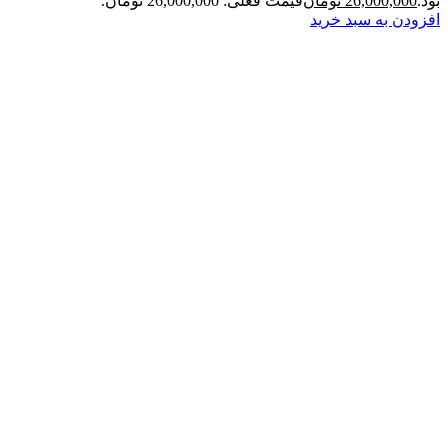
بود.
26,000,000
تومان
قیمت فعلی: 26,000,000 تومان.
افزودن به سبد خرید