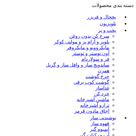
دسته بندی محصولات
یخچال و فریزر
تلویزیون
پخت و پز
سرخ کن بدون روغن
پلوپز و آرام پز و مولتی کوکر
مایکروویو و مایکروفر
آون توستر و توستر
فر و سولاردام
ساندویچ ساز و وافل ساز و گریل
همزن
چرخ گوشت
گوشت کوب برقی
غذاساز
خرد کن
ماشین آشپزخانه
ترازو آشپزخانه
اجاق مادون قرمز
نوشیدنی ساز
قهوه ساز
آبمیوه گیر
آب مرکبات گیر