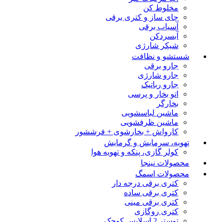
مخلوط کن
چای ساز و کتری برقی
آسیاب برقی
آبسردکن
شیکر شارژی
شستشو و نظافت
جارو برقی
جارو شارژی
جارو رباتیک
اتو بخار و پرسی
بخارگر
ماشین لباسشویی
ماشین ظرفشویی
کارواش + بخارشوی + فرششور
تهویه، سرمایش و گرمایش
کولر گازی، پنکه و تهویه هوا
محصولات نینجا
محصولات اسمگ
کتری برقی درجه دار
کتری برقی ساده
کتری برقی مینی
کتری روگازی
توستر 2 اسلایس کوچک