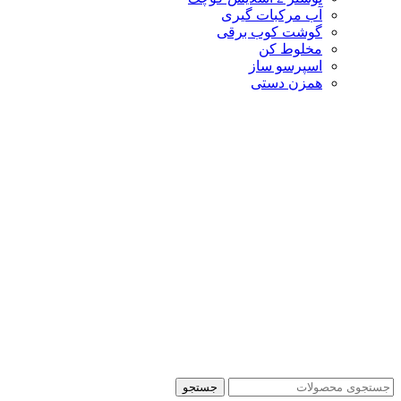
آب مرکبات گیری
گوشت کوب برقی
مخلوط کن
اسپرسو ساز
همزن دستی
جستجو