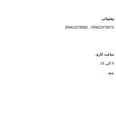
پشتیبانی
09902978979 - 09902978980
ساعت کاری
9 الی 19
منو