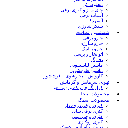
مخلوط کن
چای ساز و کتری برقی
آسیاب برقی
آبسردکن
شیکر شارژی
شستشو و نظافت
جارو برقی
جارو شارژی
جارو رباتیک
اتو بخار و پرسی
بخارگر
ماشین لباسشویی
ماشین ظرفشویی
کارواش + بخارشوی + فرششور
تهویه، سرمایش و گرمایش
کولر گازی، پنکه و تهویه هوا
محصولات نینجا
محصولات اسمگ
کتری برقی درجه دار
کتری برقی ساده
کتری برقی مینی
کتری روگازی
توستر 2 اسلایس کوچک