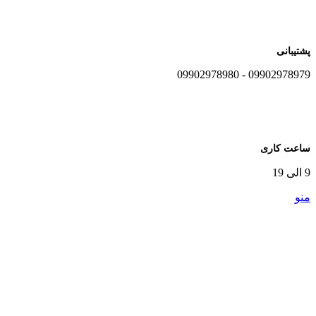
پشتیبانی
09902978979 - 09902978980
ساعت کاری
9 الی 19
منو