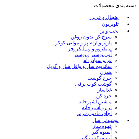
دسته بندی محصولات
یخچال و فریزر
تلویزیون
پخت و پز
سرخ کن بدون روغن
پلوپز و آرام پز و مولتی کوکر
مایکروویو و مایکروفر
آون توستر و توستر
فر و سولاردام
ساندویچ ساز و وافل ساز و گریل
همزن
چرخ گوشت
گوشت کوب برقی
غذاساز
خرد کن
ماشین آشپزخانه
ترازو آشپزخانه
اجاق مادون قرمز
نوشیدنی ساز
قهوه ساز
آبمیوه گیر
آب مرکبات گیر