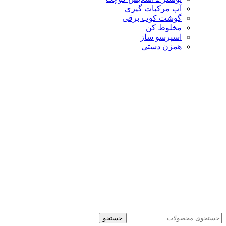
آب مرکبات گیری
گوشت کوب برقی
مخلوط کن
اسپرسو ساز
همزن دستی
جستجو