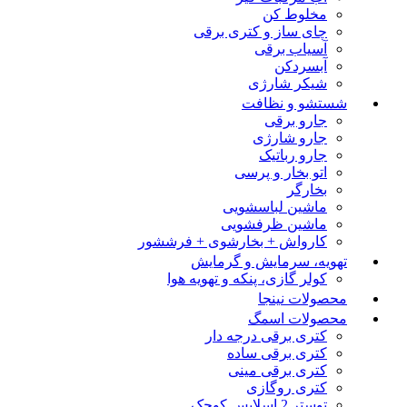
مخلوط کن
چای ساز و کتری برقی
آسیاب برقی
آبسردکن
شیکر شارژی
شستشو و نظافت
جارو برقی
جارو شارژی
جارو رباتیک
اتو بخار و پرسی
بخارگر
ماشین لباسشویی
ماشین ظرفشویی
کارواش + بخارشوی + فرششور
تهویه، سرمایش و گرمایش
کولر گازی، پنکه و تهویه هوا
محصولات نینجا
محصولات اسمگ
کتری برقی درجه دار
کتری برقی ساده
کتری برقی مینی
کتری روگازی
توستر 2 اسلایس کوچک