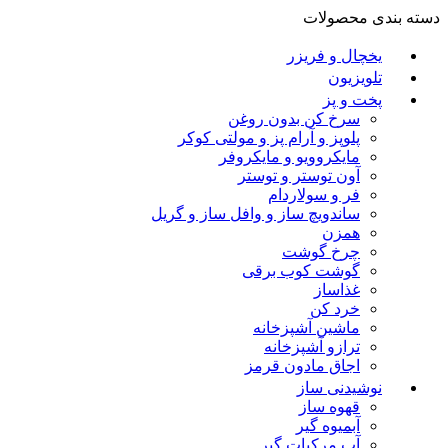
دسته بندی محصولات
یخچال و فریزر
تلویزیون
پخت و پز
سرخ کن بدون روغن
پلوپز و آرام پز و مولتی کوکر
مایکروویو و مایکروفر
آون توستر و توستر
فر و سولاردام
ساندویچ ساز و وافل ساز و گریل
همزن
چرخ گوشت
گوشت کوب برقی
غذاساز
خرد کن
ماشین آشپزخانه
ترازو آشپزخانه
اجاق مادون قرمز
نوشیدنی ساز
قهوه ساز
آبمیوه گیر
آب مرکبات گیر