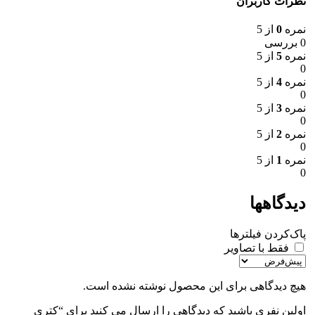
نظرات کاربران
نمره
0
از 5
0 بررسی
نمره
5
از 5
0
نمره
4
از 5
0
نمره
3
از 5
0
نمره
2
از 5
0
نمره
1
از 5
0
دیدگاهها
پاک‌کردن فیلترها
فقط با تصاویر
هیچ دیدگاهی برای این محصول نوشته نشده است.
اولین نفری باشید که دیدگاهی را ارسال می کنید برای “کتری