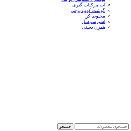
آب مرکبات گیری
گوشت کوب برقی
مخلوط کن
اسپرسو ساز
همزن دستی
جستجو