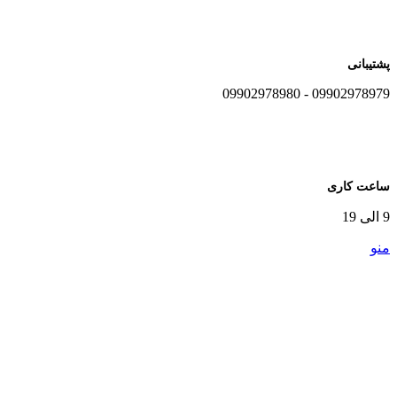
پشتیبانی
09902978979 - 09902978980
ساعت کاری
9 الی 19
منو