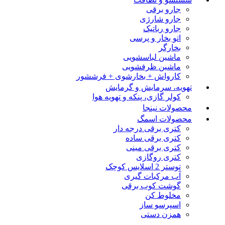
جارو برقی
جارو شارژی
جارو رباتیک
اتو بخار و پرسی
بخارگر
ماشین لباسشویی
ماشین ظرفشویی
کارواش + بخارشوی + فرششور
تهویه، سرمایش و گرمایش
کولر گازی، پنکه و تهویه هوا
محصولات نینجا
محصولات اسمگ
کتری برقی درجه دار
کتری برقی ساده
کتری برقی مینی
کتری روگازی
توستر 2 اسلایس کوچک
آب مرکبات گیری
گوشت کوب برقی
مخلوط کن
اسپرسو ساز
همزن دستی