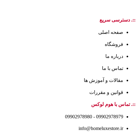
::. دسترسی سریع
صفحه اصلی
فروشگاه
درباره ما
تماس با ما
مقالات و آموزش ها
قوانین و مقررات
::. تماس با هوم لوکس
09902978979 - 09902978980
info@homeluxestore.ir