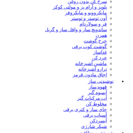
سرخ کن بدون روغن
پلوپز و آرام پز و مولتی کوکر
مایکروویو و مایکروفر
آون توستر و توستر
فر و سولاردام
ساندویچ ساز و وافل ساز و گریل
همزن
چرخ گوشت
گوشت کوب برقی
غذاساز
خرد کن
ماشین آشپزخانه
ترازو آشپزخانه
اجاق مادون قرمز
نوشیدنی ساز
قهوه ساز
آبمیوه گیر
آب مرکبات گیر
مخلوط کن
چای ساز و کتری برقی
آسیاب برقی
آبسردکن
شیکر شارژی
شستشو و نظافت