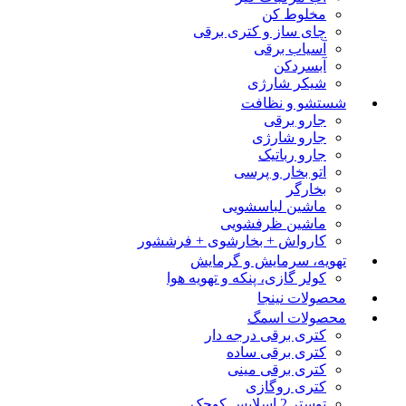
مخلوط کن
چای ساز و کتری برقی
آسیاب برقی
آبسردکن
شیکر شارژی
شستشو و نظافت
جارو برقی
جارو شارژی
جارو رباتیک
اتو بخار و پرسی
بخارگر
ماشین لباسشویی
ماشین ظرفشویی
کارواش + بخارشوی + فرششور
تهویه، سرمایش و گرمایش
کولر گازی، پنکه و تهویه هوا
محصولات نینجا
محصولات اسمگ
کتری برقی درجه دار
کتری برقی ساده
کتری برقی مینی
کتری روگازی
توستر 2 اسلایس کوچک