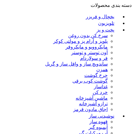
دسته بندی محصولات
یخچال و فریزر
تلویزیون
پخت و پز
سرخ کن بدون روغن
پلوپز و آرام پز و مولتی کوکر
مایکروویو و مایکروفر
آون توستر و توستر
فر و سولاردام
ساندویچ ساز و وافل ساز و گریل
همزن
چرخ گوشت
گوشت کوب برقی
غذاساز
خرد کن
ماشین آشپزخانه
ترازو آشپزخانه
اجاق مادون قرمز
نوشیدنی ساز
قهوه ساز
آبمیوه گیر
آب مرکبات گیر