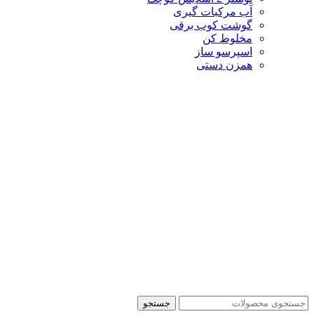
آب مرکبات گیری
گوشت کوب برقی
مخلوط کن
اسپرسو ساز
همزن دستی
جستجو