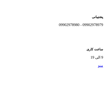
پشتیبانی
09902978979 - 09902978980
ساعت کاری
9 الی 19
منو