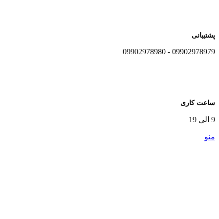
پشتیبانی
09902978979 - 09902978980
ساعت کاری
9 الی 19
منو