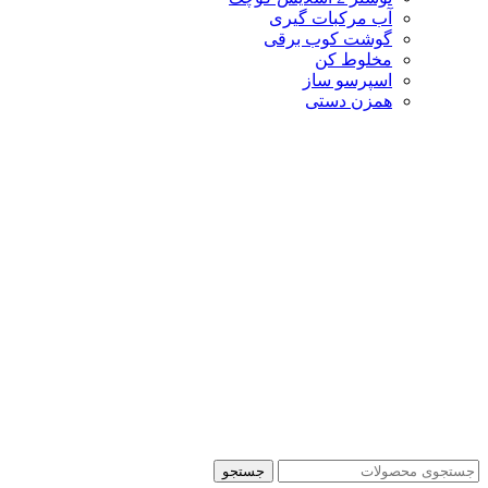
آب مرکبات گیری
گوشت کوب برقی
مخلوط کن
اسپرسو ساز
همزن دستی
جستجو