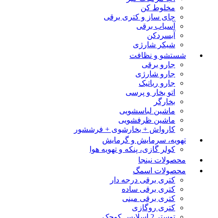
مخلوط کن
چای ساز و کتری برقی
آسیاب برقی
آبسردکن
شیکر شارژی
شستشو و نظافت
جارو برقی
جارو شارژی
جارو رباتیک
اتو بخار و پرسی
بخارگر
ماشین لباسشویی
ماشین ظرفشویی
کارواش + بخارشوی + فرششور
تهویه، سرمایش و گرمایش
کولر گازی، پنکه و تهویه هوا
محصولات نینجا
محصولات اسمگ
کتری برقی درجه دار
کتری برقی ساده
کتری برقی مینی
کتری روگازی
توستر 2 اسلایس کوچک