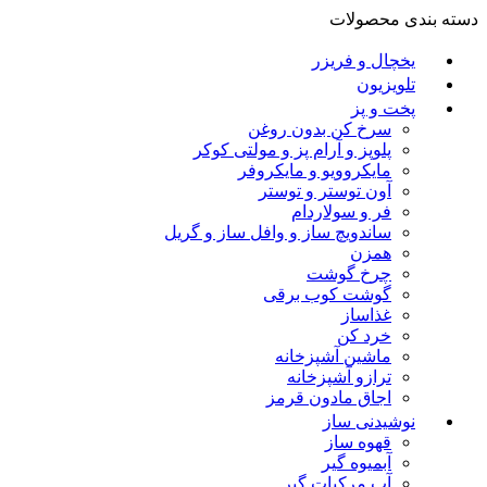
دسته بندی محصولات
یخچال و فریزر
تلویزیون
پخت و پز
سرخ کن بدون روغن
پلوپز و آرام پز و مولتی کوکر
مایکروویو و مایکروفر
آون توستر و توستر
فر و سولاردام
ساندویچ ساز و وافل ساز و گریل
همزن
چرخ گوشت
گوشت کوب برقی
غذاساز
خرد کن
ماشین آشپزخانه
ترازو آشپزخانه
اجاق مادون قرمز
نوشیدنی ساز
قهوه ساز
آبمیوه گیر
آب مرکبات گیر