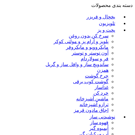
دسته بندی محصولات
یخچال و فریزر
تلویزیون
پخت و پز
سرخ کن بدون روغن
پلوپز و آرام پز و مولتی کوکر
مایکروویو و مایکروفر
آون توستر و توستر
فر و سولاردام
ساندویچ ساز و وافل ساز و گریل
همزن
چرخ گوشت
گوشت کوب برقی
غذاساز
خرد کن
ماشین آشپزخانه
ترازو آشپزخانه
اجاق مادون قرمز
نوشیدنی ساز
قهوه ساز
آبمیوه گیر
آب مرکبات گیر