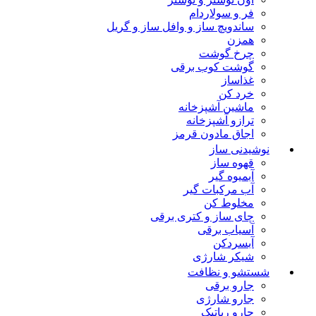
فر و سولاردام
ساندویچ ساز و وافل ساز و گریل
همزن
چرخ گوشت
گوشت کوب برقی
غذاساز
خرد کن
ماشین آشپزخانه
ترازو آشپزخانه
اجاق مادون قرمز
نوشیدنی ساز
قهوه ساز
آبمیوه گیر
آب مرکبات گیر
مخلوط کن
چای ساز و کتری برقی
آسیاب برقی
آبسردکن
شیکر شارژی
شستشو و نظافت
جارو برقی
جارو شارژی
جارو رباتیک