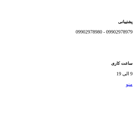
پشتیبانی
09902978979 - 09902978980
ساعت کاری
9 الی 19
منو