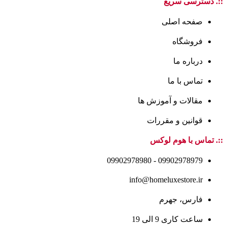
::. دسترسی سریع
صفحه اصلی
فروشگاه
درباره ما
تماس با ما
مقالات و آموزش ها
قوانین و مقررات
::. تماس با هوم لوکس
09902978979 - 09902978980
info@homeluxestore.ir
فارس، جهرم
ساعت کاری 9 الی 19