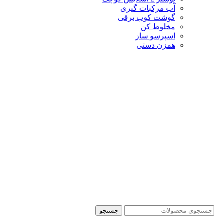
آب مرکبات گیری
گوشت کوب برقی
مخلوط کن
اسپرسو ساز
همزن دستی
جستجو