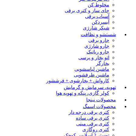
مخلوط کن
چای ساز و کتری برقی
آسیاب برقی
آبسردکن
شیکر شارژی
شستشو و نظافت
جارو برقی
جارو شارژی
جارو رباتیک
اتو بخار و پرسی
بخارگر
ماشین لباسشویی
ماشین ظرفشویی
کارواش + بخارشوی + فرششور
تهویه، سرمایش و گرمایش
کولر گازی، پنکه و تهویه هوا
محصولات نینجا
محصولات اسمگ
کتری برقی درجه دار
کتری برقی ساده
کتری برقی مینی
کتری روگازی
توستر 2 اسلایس کوچک