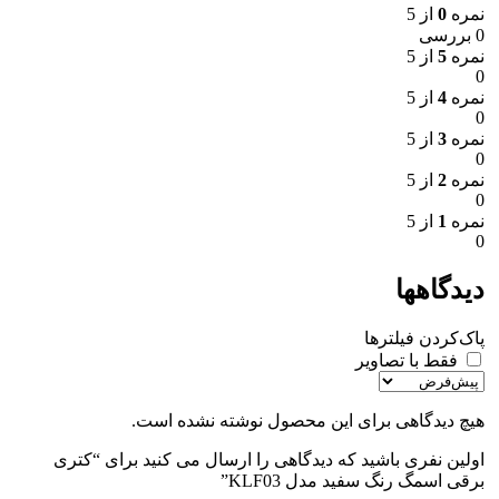
نمره
0
از 5
0 بررسی
نمره
5
از 5
0
نمره
4
از 5
0
نمره
3
از 5
0
نمره
2
از 5
0
نمره
1
از 5
0
دیدگاهها
پاک‌کردن فیلترها
فقط با تصاویر
هیچ دیدگاهی برای این محصول نوشته نشده است.
اولین نفری باشید که دیدگاهی را ارسال می کنید برای “کتری
برقی اسمگ رنگ سفید مدل KLF03”