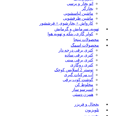
اتو بخار و پرسی
بخارگر
ماشین لباسشویی
ماشین ظرفشویی
کارواش + بخارشوی + فرششور
تهویه، سرمایش و گرمایش
کولر گازی، پنکه و تهویه هوا
محصولات نینجا
محصولات اسمگ
کتری برقی درجه دار
کتری برقی ساده
کتری برقی مینی
کتری روگازی
توستر 2 اسلایس کوچک
آب مرکبات گیری
گوشت کوب برقی
مخلوط کن
اسپرسو ساز
همزن دستی
یخچال و فریزر
تلویزیون
پخت و پز