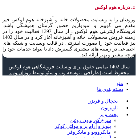
::. درباره هوم لوکس
ورودتان را به وبسایت محصولات خانه و آشپزخانه هوم لوکس خیر
مقدم می گوییم و امیدواریم حضور گرمتان همیشگی باشد.
فروشگاه اینترنتی هوم لوکس ، از سال 1397 فعالیت خود را در
زمینه فروش محصولات خانه و آشپزخانه آغاز کرد و در سال 1402
نیز فعالیت خود را بصورت اینترنتی در قالب وبسایت و شبکه های
اجتماعی در زمینه های بیشتری گسترش داد تا بتواند خدمات خود را
هرچه بیشتر و بهتر ارائه کند.
سال 1402 تمامی حقوق برای وبسایت فروشگاهی هوم لوکس
محفوظ است | طراحی ، توسعه وب و سئو توسط
روژان وب
منو
دسته بندی ها
یخچال و فریزر
تلویزیون
پخت و پز
سرخ کن بدون روغن
پلوپز و آرام پز و مولتی کوکر
مایکروویو و مایکروفر
آون توستر و توستر