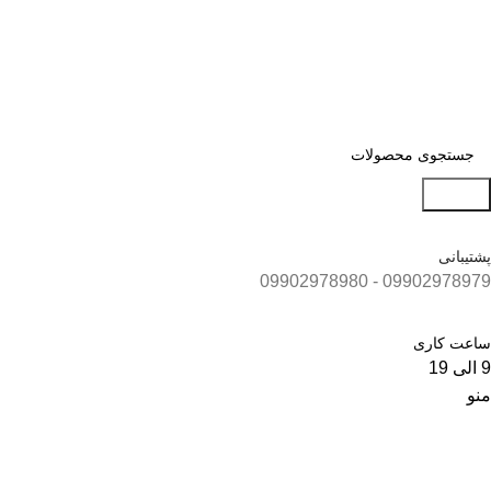
جستجو
پشتیبانی
09902978979 - 09902978980
ساعت کاری
9 الی 19
منو