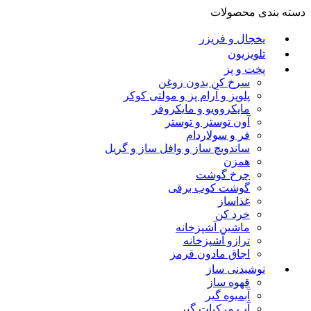
دسته بندی محصولات
یخچال و فریزر
تلویزیون
پخت و پز
سرخ کن بدون روغن
پلوپز و آرام پز و مولتی کوکر
مایکروویو و مایکروفر
آون توستر و توستر
فر و سولاردام
ساندویچ ساز و وافل ساز و گریل
همزن
چرخ گوشت
گوشت کوب برقی
غذاساز
خرد کن
ماشین آشپزخانه
ترازو آشپزخانه
اجاق مادون قرمز
نوشیدنی ساز
قهوه ساز
آبمیوه گیر
آب مرکبات گیر