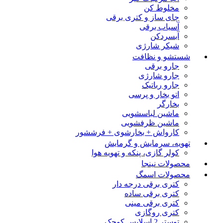
مخلوط کن
چای ساز و کتری برقی
آسیاب برقی
آبسردکن
شیکر شارژی
شستشو و نظافت
جارو برقی
جارو شارژی
جارو رباتیک
اتو بخار و پرسی
بخارگر
ماشین لباسشویی
ماشین ظرفشویی
کارواش + بخارشوی + فرششور
تهویه، سرمایش و گرمایش
کولر گازی، پنکه و تهویه هوا
محصولات نینجا
محصولات اسمگ
کتری برقی درجه دار
کتری برقی ساده
کتری برقی مینی
کتری روگازی
توستر 2 اسلایس کوچک