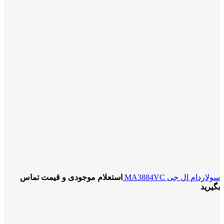
سولاردام ال جی MA3884VC
استعلام موجودی و قیمت تماس
بگیرید