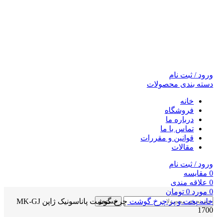
ورود / ثبت نام
دسته بندی محصولات
خانه
فروشگاه
درباره ما
تماس با ما
قوانین و مقررات
مقالات
ورود / ثبت نام
0
مقايسه
0
علاقه مندی
0
مورد
0
تومان
خانه
پخت و پز
چرخ گوشت
چرخ گوشت پاناسونیک ژاپن MK-GJ
جستجو
1700