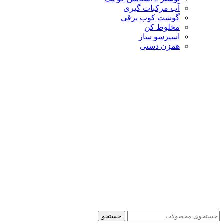
آب مرکبات گیری
گوشت کوب برقی
مخلوط کن
اسپرسو ساز
همزن دستی
جستجو