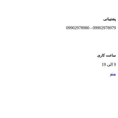
پشتیبانی
09902978979 - 09902978980
ساعت کاری
9 الی 19
منو