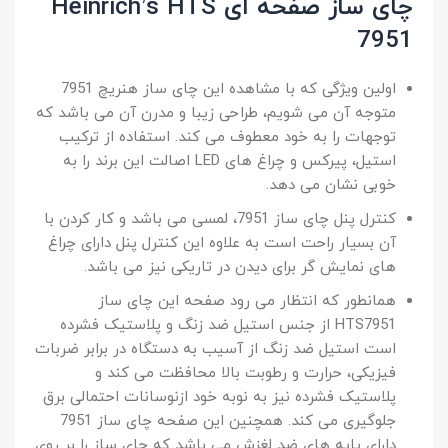
چای ساز صفحه ای Heinrich’s HTS
7951
اولین ویژگی که با مشاهده این چای ساز هنریچ 7951
متوجه آن می شویم، طراحی زیبا و مدرن آن می باشد که
توجهات را به خود معطوف می کند. استفاده از ترکیب
استیل، پیرکس و چراغ های LED اصالت این برند را به
خوبی نشان می دهد.
کنترل پنل چای ساز 7951، لمسی می باشد و کار کردن با
آن بسیار راحت است به علاوه این کنترل پنل دارای چراغ
های نمایش گر برای دیدن در تاریکی نیز می باشد.
همانطور که انتظار می رود صفحه این چای ساز
HTS7951 از جنس استیل ضد زنگ و پلاستیک فشرده
است استیل ضد زنگ از آسیب به دستگاه در برابر ضربات
فیزیکی، حرارت و رطوبت بالا محافظت می کند و
پلاستیک فشرده نیز به نوبه خود ازنوسانات احتمالی برق
جلوگیری می کند. همچنین این صفحه چای ساز 7951
دارای پایه های ضد لغزش می باشد که چای ساز را بر روی