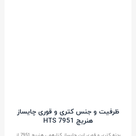
ظرفیت و جنس کتری و قوری چایساز
هنریچ HTS 7951
بدنه کتری و قوری این چایساز کنارهمی هنریچ 7951 از