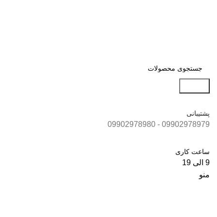
جستجو
پشتیبانی
09902978979 - 09902978980
ساعت کاری
9 الی 19
منو