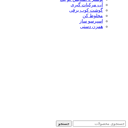
آب مرکبات گیری
گوشت کوب برقی
مخلوط کن
اسپرسو ساز
همزن دستی
جستجو