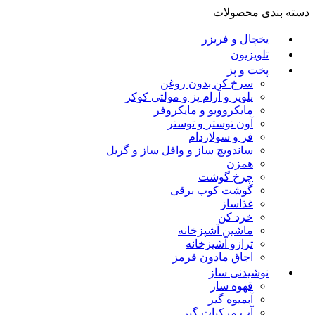
دسته بندی محصولات
یخچال و فریزر
تلویزیون
پخت و پز
سرخ کن بدون روغن
پلوپز و آرام پز و مولتی کوکر
مایکروویو و مایکروفر
آون توستر و توستر
فر و سولاردام
ساندویچ ساز و وافل ساز و گریل
همزن
چرخ گوشت
گوشت کوب برقی
غذاساز
خرد کن
ماشین آشپزخانه
ترازو آشپزخانه
اجاق مادون قرمز
نوشیدنی ساز
قهوه ساز
آبمیوه گیر
آب مرکبات گیر