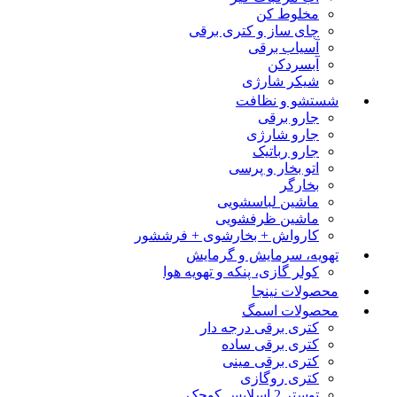
مخلوط کن
چای ساز و کتری برقی
آسیاب برقی
آبسردکن
شیکر شارژی
شستشو و نظافت
جارو برقی
جارو شارژی
جارو رباتیک
اتو بخار و پرسی
بخارگر
ماشین لباسشویی
ماشین ظرفشویی
کارواش + بخارشوی + فرششور
تهویه، سرمایش و گرمایش
کولر گازی، پنکه و تهویه هوا
محصولات نینجا
محصولات اسمگ
کتری برقی درجه دار
کتری برقی ساده
کتری برقی مینی
کتری روگازی
توستر 2 اسلایس کوچک