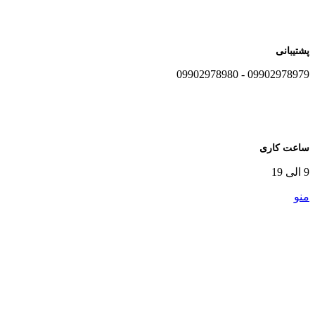
پشتیبانی
09902978979 - 09902978980
ساعت کاری
9 الی 19
منو