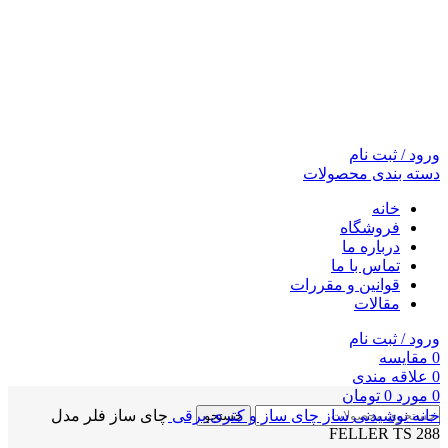
ورود / ثبت نام
دسته بندی محصولات
خانه
فروشگاه
درباره ما
تماس با ما
قوانین و مقررات
مقالات
ورود / ثبت نام
0
مقايسه
0
علاقه مندی
0
مورد
0
تومان
خانه
نوشیدنی ساز
چای ساز و کتری برقی
چای ساز فلر مدل
جستجو
FELLER TS 288