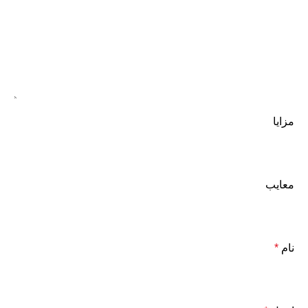
مزایا
معایب
نام
*