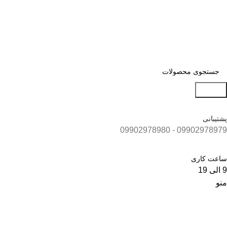
جستجو
پشتیبانی
09902978979 - 09902978980
ساعت کاری
9 الی 19
منو