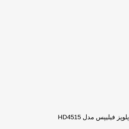
پلوپز فیلیپس مدل HD4515