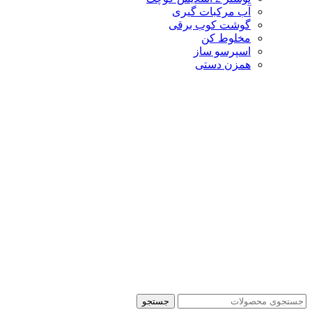
آب مرکبات گیری
گوشت کوب برقی
مخلوط کن
اسپرسو ساز
همزن دستی
جستجو