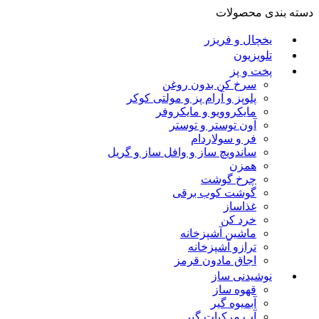
دسته بندی محصولات
یخچال و فریزر
تلویزیون
پخت و پز
سرخ کن بدون روغن
پلوپز و آرام پز و مولتی کوکر
مایکروویو و مایکروفر
آون توستر و توستر
فر و سولاردام
ساندویچ ساز و وافل ساز و گریل
همزن
چرخ گوشت
گوشت کوب برقی
غذاساز
خرد کن
ماشین آشپزخانه
ترازو آشپزخانه
اجاق مادون قرمز
نوشیدنی ساز
قهوه ساز
آبمیوه گیر
آب مرکبات گیر