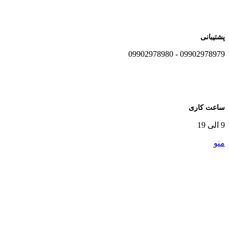
پشتیبانی
09902978979 - 09902978980
ساعت کاری
9 الی 19
منو