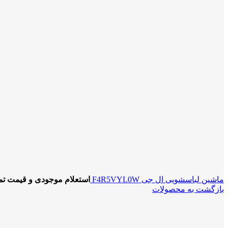
ماشین لباسشویی ال جی F4R5VYL0W
استعلام موجودی و قیمت تم
بازگشت به محصولات