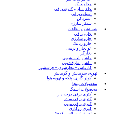
مخلوط کن
چای ساز و کتری برقی
آسیاب برقی
آبسردکن
شیکر شارژی
شستشو و نظافت
جارو برقی
جارو شارژی
جارو رباتیک
اتو بخار و پرسی
بخارگر
ماشین لباسشویی
ماشین ظرفشویی
کارواش + بخارشوی + فرششور
تهویه، سرمایش و گرمایش
کولر گازی، پنکه و تهویه هوا
محصولات نینجا
محصولات اسمگ
کتری برقی درجه دار
کتری برقی ساده
کتری برقی مینی
کتری روگازی
توستر 2 اسلایس کوچک