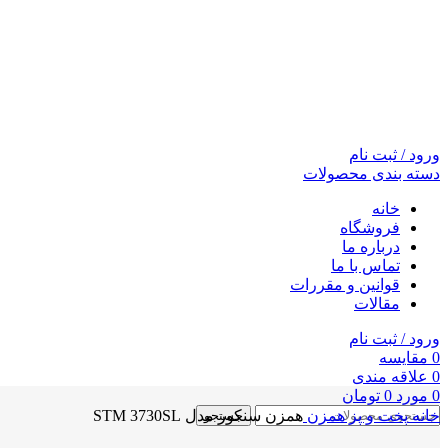
ورود / ثبت نام
دسته بندی محصولات
خانه
فروشگاه
درباره ما
تماس با ما
قوانین و مقررات
مقالات
ورود / ثبت نام
0
مقايسه
0
علاقه مندی
0
مورد
0
تومان
خانه
پخت و پز
همزن
همزن سنکور مدل STM 3730SL
جستجو