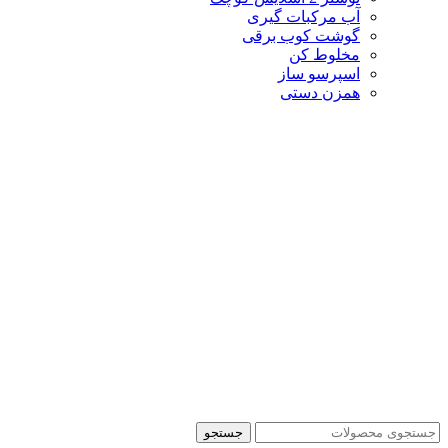
آب مرکبات گیری
گوشت کوب برقی
مخلوط کن
اسپرسو ساز
همزن دستی
جستجو