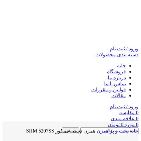
ورود / ثبت نام
دسته بندی محصولات
خانه
فروشگاه
درباره ما
تماس با ما
قوانین و مقررات
مقالات
ورود / ثبت نام
0
مقايسه
0
علاقه مندی
0
مورد
0
تومان
خانه
پخت و پز
همزن
همزن دستی سنکور SHM 5207SS
جستجو