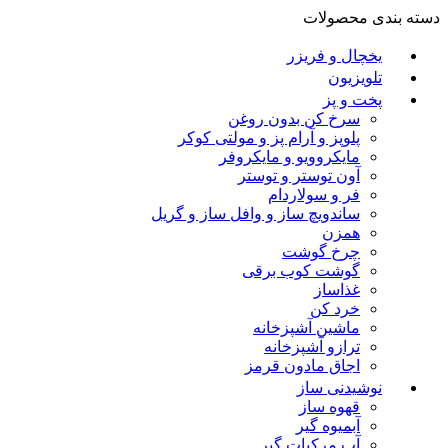
دسته بندی محصولات
یخچال و فریزر
تلویزیون
پخت و پز
سرخ کن بدون روغن
پلوپز و آرام پز و مولتی کوکر
مایکروویو و مایکروفر
آون توستر و توستر
فر و سولاردام
ساندویچ ساز و وافل ساز و گریل
همزن
چرخ گوشت
گوشت کوب برقی
غذاساز
خرد کن
ماشین آشپزخانه
ترازو آشپزخانه
اجاق مادون قرمز
نوشیدنی ساز
قهوه ساز
آبمیوه گیر
آب مرکبات گیر