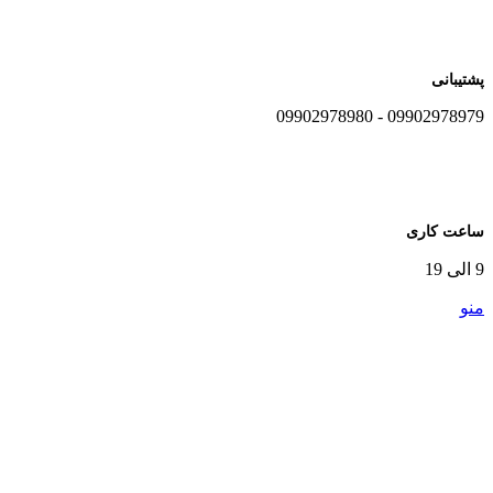
پشتیبانی
09902978979 - 09902978980
ساعت کاری
9 الی 19
منو