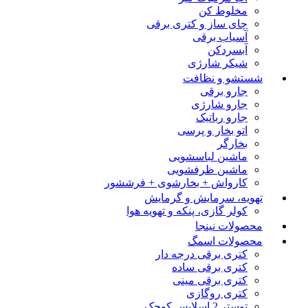
مخلوط کن
چای ساز و کتری برقی
آسیاب برقی
آبسردکن
شیکر شارژی
شستشو و نظافت
جارو برقی
جارو شارژی
جارو رباتیک
اتو بخار و پرسی
بخارگر
ماشین لباسشویی
ماشین ظرفشویی
کارواش + بخارشوی + فرششور
تهویه، سرمایش و گرمایش
کولر گازی، پنکه و تهویه هوا
محصولات نینجا
محصولات اسمگ
کتری برقی درجه دار
کتری برقی ساده
کتری برقی مینی
کتری روگازی
توستر 2 اسلایس کوچک