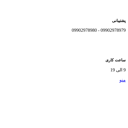
پشتیبانی
09902978979 - 09902978980
ساعت کاری
9 الی 19
منو