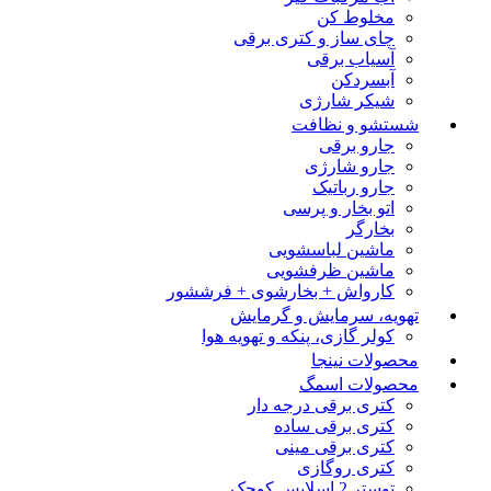
مخلوط کن
چای ساز و کتری برقی
آسیاب برقی
آبسردکن
شیکر شارژی
شستشو و نظافت
جارو برقی
جارو شارژی
جارو رباتیک
اتو بخار و پرسی
بخارگر
ماشین لباسشویی
ماشین ظرفشویی
کارواش + بخارشوی + فرششور
تهویه، سرمایش و گرمایش
کولر گازی، پنکه و تهویه هوا
محصولات نینجا
محصولات اسمگ
کتری برقی درجه دار
کتری برقی ساده
کتری برقی مینی
کتری روگازی
توستر 2 اسلایس کوچک