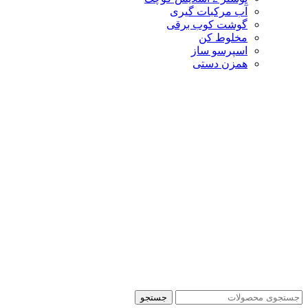
آب مرکبات گیری
گوشت کوب برقی
مخلوط کن
اسپرسو ساز
همزن دستی
جستجو