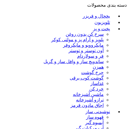
دسته بندی محصولات
یخچال و فریزر
تلویزیون
پخت و پز
سرخ کن بدون روغن
پلوپز و آرام پز و مولتی کوکر
مایکروویو و مایکروفر
آون توستر و توستر
فر و سولاردام
ساندویچ ساز و وافل ساز و گریل
همزن
چرخ گوشت
گوشت کوب برقی
غذاساز
خرد کن
ماشین آشپزخانه
ترازو آشپزخانه
اجاق مادون قرمز
نوشیدنی ساز
قهوه ساز
آبمیوه گیر
آب مرکبات گیر