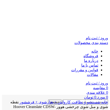
ورود / ثبت نام
دسته بندی محصولات
خانه
فروشگاه
درباره ما
تماس با ما
قوانین و مقررات
مقالات
ورود / ثبت نام
0
مقايسه
0
علاقه مندی
0
مورد
0
تومان
خانه
شستشو و نظافت
کارواش + بخارشوی + فرششور
نقطه
جستجو
شوی و مبل شوی چرخشی هوور Hoover Cleanslate CDSW-