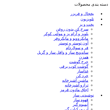
دسته بندی محصولات
یخچال و فریزر
تلویزیون
پخت و پز
سرخ کن بدون روغن
پلوپز و آرام پز و مولتی کوکر
مایکروویو و مایکروفر
آون توستر و توستر
فر و سولاردام
ساندویچ ساز و وافل ساز و گریل
همزن
چرخ گوشت
گوشت کوب برقی
غذاساز
خرد کن
ماشین آشپزخانه
ترازو آشپزخانه
اجاق مادون قرمز
نوشیدنی ساز
قهوه ساز
آبمیوه گیر
آب مرکبات گیر