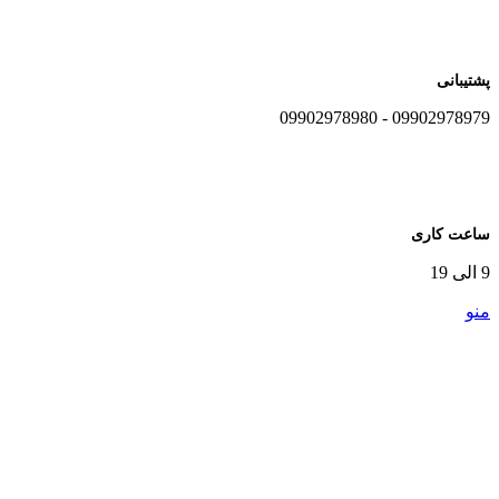
پشتیبانی
09902978979 - 09902978980
ساعت کاری
9 الی 19
منو