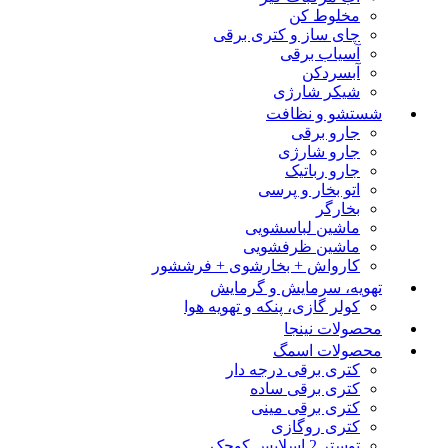
مخلوط کن
چای ساز و کتری برقی
آسیاب برقی
آبسردکن
شیکر شارژی
شستشو و نظافت
جارو برقی
جارو شارژی
جارو رباتیک
اتو بخار و پرسی
بخارگر
ماشین لباسشویی
ماشین ظرفشویی
کارواش + بخارشوی + فرششور
تهویه، سرمایش و گرمایش
کولر گازی، پنکه و تهویه هوا
محصولات نینجا
محصولات اسمگ
کتری برقی درجه دار
کتری برقی ساده
کتری برقی مینی
کتری روگازی
توستر 2 اسلایس کوچک