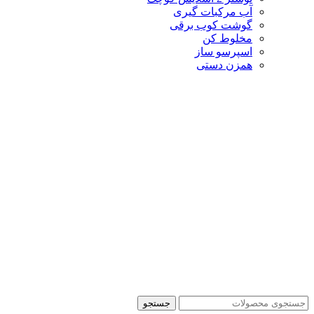
آب مرکبات گیری
گوشت کوب برقی
مخلوط کن
اسپرسو ساز
همزن دستی
جستجو