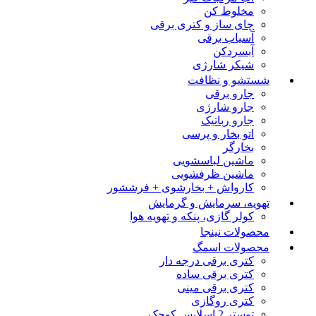
مخلوط کن
چای ساز و کتری برقی
آسیاب برقی
آبسردکن
شیکر شارژی
شستشو و نظافت
جارو برقی
جارو شارژی
جارو رباتیک
اتو بخار و پرسی
بخارگر
ماشین لباسشویی
ماشین ظرفشویی
کارواش + بخارشوی + فرششور
تهویه، سرمایش و گرمایش
کولر گازی، پنکه و تهویه هوا
محصولات نینجا
محصولات اسمگ
کتری برقی درجه دار
کتری برقی ساده
کتری برقی مینی
کتری روگازی
توستر 2 اسلایس کوچک