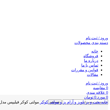
ورود / ثبت نام
دسته بندی محصولات
خانه
فروشگاه
درباره ما
تماس با ما
قوانین و مقررات
مقالات
ورود / ثبت نام
0
مقايسه
0
علاقه مندی
0
مورد
0
تومان
خانه
پخت و پز
پلوپز و آرام پز و مولتی کوکر
مولتی کوکر فیلیپس مدل D4539
جستجو