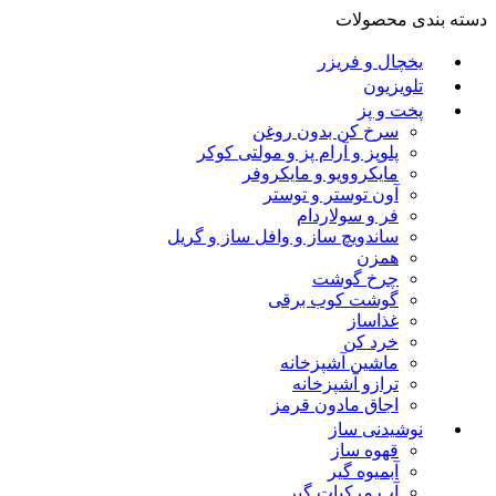
دسته بندی محصولات
یخچال و فریزر
تلویزیون
پخت و پز
سرخ کن بدون روغن
پلوپز و آرام پز و مولتی کوکر
مایکروویو و مایکروفر
آون توستر و توستر
فر و سولاردام
ساندویچ ساز و وافل ساز و گریل
همزن
چرخ گوشت
گوشت کوب برقی
غذاساز
خرد کن
ماشین آشپزخانه
ترازو آشپزخانه
اجاق مادون قرمز
نوشیدنی ساز
قهوه ساز
آبمیوه گیر
آب مرکبات گیر