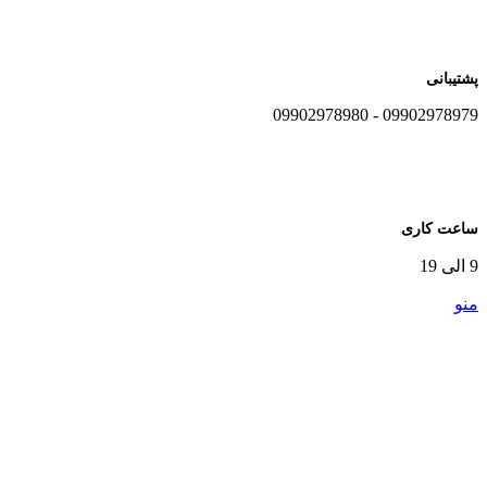
پشتیبانی
09902978979 - 09902978980
ساعت کاری
9 الی 19
منو