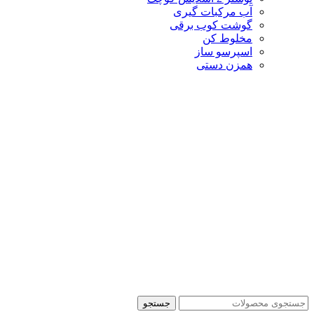
آب مرکبات گیری
گوشت کوب برقی
مخلوط کن
اسپرسو ساز
همزن دستی
جستجو