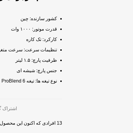
کشور سازنده: چین
قدرت موتور: ۱۰۰۰ وات
کارکرد: تک کاره
تنظیمات سرعت: سرعت متغیر
ظرفیت پارچ: ۱.۵ لیتر
جنس پارچ: شیشه ای
نوع تیغه ها: تیغه ProBlend 6 برای مخلوط کردن بهتر مواد
اشتراک گ
13
افرادی که اکنون این محصول ر