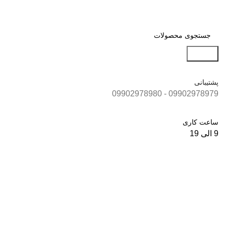
جستجو
پشتیبانی
09902978979 - 09902978980
ساعت کاری
9 الی 19