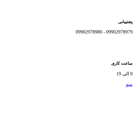
پشتیبانی
09902978979 - 09902978980
ساعت کاری
9 الی 19
منو