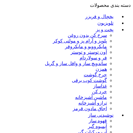
دسته بندی محصولات
یخچال و فریزر
تلویزیون
پخت و پز
سرخ کن بدون روغن
پلوپز و آرام پز و مولتی کوکر
مایکروویو و مایکروفر
آون توستر و توستر
فر و سولاردام
ساندویچ ساز و وافل ساز و گریل
همزن
چرخ گوشت
گوشت کوب برقی
غذاساز
خرد کن
ماشین آشپزخانه
ترازو آشپزخانه
اجاق مادون قرمز
نوشیدنی ساز
قهوه ساز
آبمیوه گیر
آب مرکبات گیر