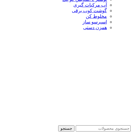
آب مرکبات گیری
گوشت کوب برقی
مخلوط کن
اسپرسو ساز
همزن دستی
جستجو