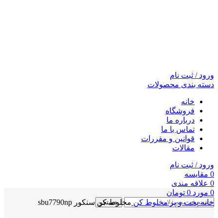
ورود / ثبت نام
دسته بندی محصولات
خانه
فروشگاه
درباره ما
تماس با ما
قوانین و مقررات
مقالات
ورود / ثبت نام
0
مقايسه
0
علاقه مندی
0
مورد
0
تومان
خانه
پخت و پز
مخلوط کن
مخلوط کن سنکور sbu7790np
جستجو