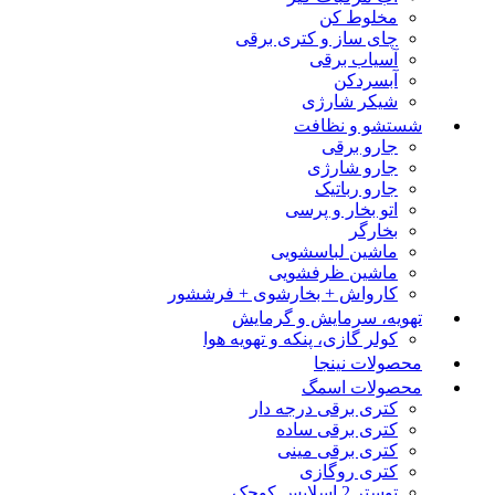
مخلوط کن
چای ساز و کتری برقی
آسیاب برقی
آبسردکن
شیکر شارژی
شستشو و نظافت
جارو برقی
جارو شارژی
جارو رباتیک
اتو بخار و پرسی
بخارگر
ماشین لباسشویی
ماشین ظرفشویی
کارواش + بخارشوی + فرششور
تهویه، سرمایش و گرمایش
کولر گازی، پنکه و تهویه هوا
محصولات نینجا
محصولات اسمگ
کتری برقی درجه دار
کتری برقی ساده
کتری برقی مینی
کتری روگازی
توستر 2 اسلایس کوچک