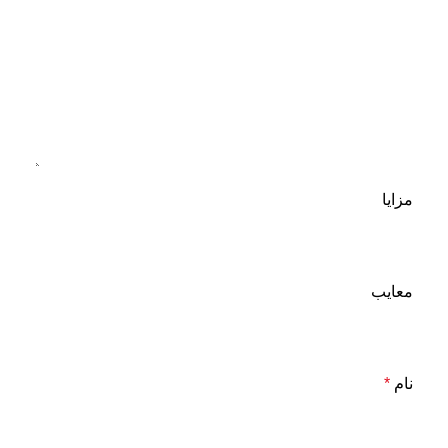
مزایا
معایب
نام
*