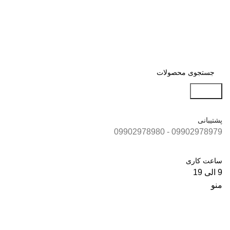
جستجو
پشتیبانی
09902978979 - 09902978980
ساعت کاری
9 الی 19
منو