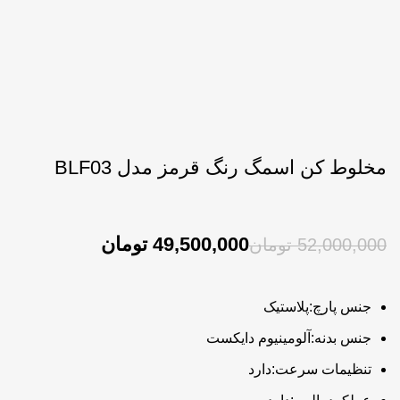
مخلوط کن اسمگ رنگ قرمز مدل BLF03
49,500,000
تومان
52,000,000
تومان
جنس پارچ:پلاستیک
جنس بدنه:آلومینیوم دایکست
تنظیمات سرعت:دارد