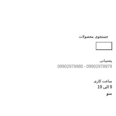
جستجو
پشتیبانی
09902978979 - 09902978980
ساعت کاری
9 الی 19
منو