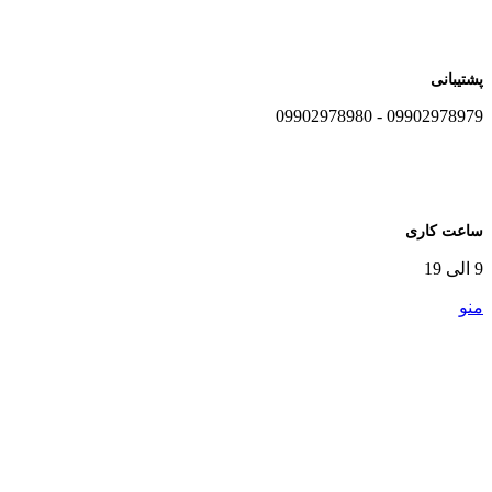
پشتیبانی
09902978979 - 09902978980
ساعت کاری
9 الی 19
منو