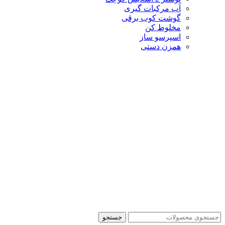
آب مرکبات گیری
گوشت کوب برقی
مخلوط کن
اسپرسو ساز
همزن دستی
جستجو