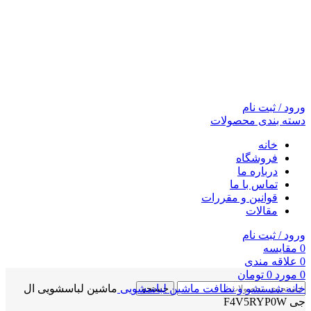
ورود / ثبت نام
دسته بندی محصولات
خانه
فروشگاه
درباره ما
تماس با ما
قوانین و مقررات
مقالات
ورود / ثبت نام
0
مقايسه
0
علاقه مندی
0
مورد
0
تومان
خانه
شستشو و نظافت
ماشین لباسشویی
ماشین لباسشویی ال
جستجو
جی F4V5RYP0W