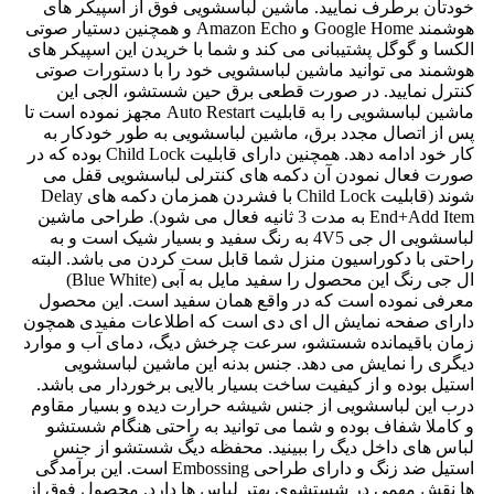
خودتان برطرف نمایید. ماشین لباسشویی فوق از اسپیکر های
هوشمند Google Home و Amazon Echo و همچنین دستیار صوتی
الکسا و گوگل پشتیبانی می کند و شما با خریدن این اسپیکر های
هوشمند می توانید ماشین لباسشویی خود را با دستورات صوتی
کنترل نمایید. در صورت قطعی برق حین شستشو، الجی این
ماشین لباسشویی را به قابلیت Auto Restart مجهز نموده است تا
پس از اتصال مجدد برق، ماشین لباسشویی به طور خودکار به
کار خود ادامه دهد. همچنین دارای قابلیت Child Lock بوده که در
صورت فعال نمودن آن دکمه های کنترلی لباسشویی قفل می
شوند (قابلیت Child Lock با فشردن همزمان دکمه های Delay
End+Add Item به مدت 3 ثانیه فعال می شود). طراحی ماشین
لباسشویی ال جی 4V5 به رنگ سفید و بسیار شیک است و به
راحتی با دکوراسیون منزل شما قابل ست کردن می باشد. البته
ال جی رنگ این محصول را سفید مایل به آبی (Blue White)
معرفی نموده است که در واقع همان سفید است. این محصول
دارای صفحه نمایش ال ای دی است که اطلاعات مفیدی همچون
زمان باقیمانده شستشو، سرعت چرخش دیگ، دمای آب و موارد
دیگری را نمایش می دهد. جنس بدنه این ماشین لباسشویی
استیل بوده و از کیفیت ساخت بسیار بالایی برخوردار می باشد.
درب این لباسشویی از جنس شیشه حرارت دیده و بسیار مقاوم
و کاملا شفاف بوده و شما می توانید به راحتی هنگام شستشو
لباس های داخل دیگ را ببینید. محفظه دیگ شستشو از جنس
استیل ضد زنگ و دارای طراحی Embossing است. این برآمدگی
ها نقش مهمی در شستشوی بهتر لباس ها دارد. محصول فوق از