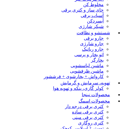
مخلوط کن
چای ساز و کتری برقی
آسیاب برقی
آبسردکن
شیکر شارژی
شستشو و نظافت
جارو برقی
جارو شارژی
جارو رباتیک
اتو بخار و پرسی
بخارگر
ماشین لباسشویی
ماشین ظرفشویی
کارواش + بخارشوی + فرششور
تهویه، سرمایش و گرمایش
کولر گازی، پنکه و تهویه هوا
محصولات نینجا
محصولات اسمگ
کتری برقی درجه دار
کتری برقی ساده
کتری برقی مینی
کتری روگازی
توستر 2 اسلایس کوچک