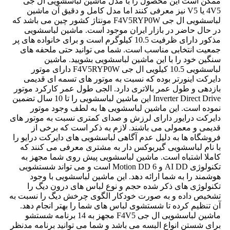
ممکن است این محصول را با مدل ماشین لباسشویی ال جی
4V5 یا V5 نیز معرفی کنند اما مدل کامل و دقیق آن ماشین
لباسشویی ال جی F4V5RYP0W مونتاژ کشور چین می باشد که
در حال حاضر در بازار ایران موجود است. ماشین لباسشویی
مذکور دارای ظرفیت 10.5 کیلوگرم است و برای خانواده های پر
جمعیت انتخابی مناسب است. شما می توانید حتی ملحفه های
سنگین خود را با این ماشین لباسشویی بشویید. ماشین
لباسشویی 10.5 کیلویی ال جی F4V5RYP0W دارای موتور
دایرکت اینورتر بوده که نسبت به موتور های تسمه ای قدیمی
بازدهی و طول عمر بالاتری دارد. الجی طول عمر کارکرد موتور
Inverter Direct Drive این ماشین لباسشویی را تا 10 سال تضمین
نموده است. این ماشین لباسشویی ها به لطف وجود موتور
دایرکت درایور دارای لرزش و صدای کمتری نسبت به موتور های
قدیمی و معمولی می باشند. لازم به ذکر است که برخی از
فروشگاه ها به دلیل عدم آگاهی لباسشویی های دایرکت درایو را
با نام لباسشویی گیربوکس دار به مشتری معرفی می کنند که
کاملا اشتباه است. ماشین لباسشویی پیش روی شما مجهز به
تکنولوژی AI DD و 6 Motion DD است و می تواند شستشویی
هوشمند را به شما ارائه دهد. این ماشین لباسشویی با وجود
تکنولوژی های ذکر شده حجم و نوع لباس های درون دیگ را
تشخیص داده و به صورت خودکار الگوی چرخش دیگ را نسبت به
آن تنظیم کرده تا شستشوی لباس های شما را بهتر انجام دهد.
ماشین لباسشویی ال جی F4V5 مجهز به 14 برنامه شستشو
برای شستن انواع البسه می باشد و شما می توانید برنامه مدنظر