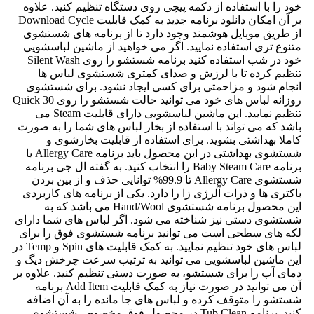
خود را با استفاده از دکمه پیچی روی دستگاه تنظیم کنید. علاوه
بر آن امکان دانلود برنامه جدید به کمک قابلیت Download Cycle
از طریق موبایل هوشمند وجود دارد تا از برنامه های شستشوی
متنوع تری استفاده نمایید. اگر می خواهید از ماشین لباسشویی
خود در شب استفاده کنید برنامه شستشو را روی Silent Wash
تنظیم کرده تا با لرزش و صدای کمتری شستشوی لباس ها
انجام شود و مزاحمتی برای کسی ایجاد نشود. برای شستشوی
روزانه لباس های خود می توانید حالت شستشو را روی Quick 30
تنظیم نمایید. این ماشین لباسشویی دارای قابلیت Steam می
باشد که می تواند با استفاده از بخار لباس های شما را به صورت
کاملا بهداشتی بشوید. برای استفاده از قابلیت بخارشوی و
شستشوی بهداشتی در این محصول باید برنامه Allergy Care یا
برنامه Baby Steam Care را انتخاب کنید. به گفته ال جی برنامه
شستشوی Allergy Care تا 99.9% توانایی حذف و از بین بردن
باکتری ها و ذرات آلرژی زا را دارد. یکی از برنامه های کاربردی
این محصول برنامه شستشوی Hand/Wool می باشد که به
شستشوی دستی نیز شناخته می شود. اگر لباس های شما دارای
لکه های سطحی است می توانید برنامه شستشوی فوق را برای
لباس های خود تنظیم نمایید. به کمک قابلیت های Spin و Temp در
این ماشین لباسشویی می توانید به ترتیب سرعت چرخش دیگ و
دمای آب را برای شستشو، به صورت دستی تنظیم کنید. علاوه بر
آن می توانید در صورت نیاز به کمک قابلیت Add Item برنامه
شستشو را متوقف کرده و لباس های جا مانده را به آن اضافه
کنید. برنامه Tub Clean در محصول فوق مخصوص شستشوی