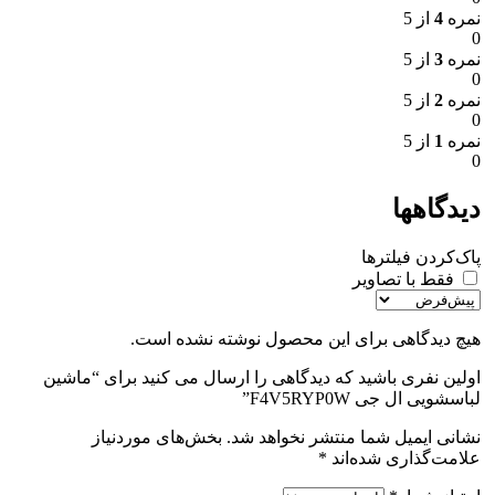
نمره
4
از 5
0
نمره
3
از 5
0
نمره
2
از 5
0
نمره
1
از 5
0
دیدگاهها
پاک‌کردن فیلترها
فقط با تصاویر
هیچ دیدگاهی برای این محصول نوشته نشده است.
اولین نفری باشید که دیدگاهی را ارسال می کنید برای “ماشین
لباسشویی ال جی F4V5RYP0W”
نشانی ایمیل شما منتشر نخواهد شد.
بخش‌های موردنیاز
علامت‌گذاری شده‌اند
*