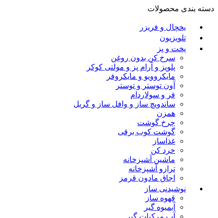
دسته بندی محصولات
یخچال و فریزر
تلویزیون
پخت و پز
سرخ کن بدون روغن
پلوپز و آرام پز و مولتی کوکر
مایکروویو و مایکروفر
آون توستر و توستر
فر و سولاردام
ساندویچ ساز و وافل ساز و گریل
همزن
چرخ گوشت
گوشت کوب برقی
غذاساز
خرد کن
ماشین آشپزخانه
ترازو آشپزخانه
اجاق مادون قرمز
نوشیدنی ساز
قهوه ساز
آبمیوه گیر
آب مرکبات گیر