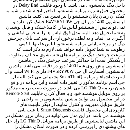
داخل دیگ لباسشویی می باشد. با وجود قابلیت Delay End در
محصول فوق شروع برنامه شستشو با تاخیر انجام شده و شما به
کمک آن زمان پایان شستشو را نیز تعیین می کنید. ماشین
لباسشویی 1400 دور ال جی F4V5RYP0W خشک کن ندارد و
نمی تواند پس از شستشو لباس ها را کاملا خشک و قابل پوشیدن
به شما تحویل دهد. البته مدل فوق لباس ها را به خوبی آبکشی و
آبگیری می نماید و به لطف برخورداری از سرعت بالای چرخش
دیگ در مرحله پایانی برنامه شستشو، لباس ها تنها با کمی
رطوبت به شما تحویل داده خواهد شد. لازم به ذکر است که
سرعت چرخش دیگ در برنامه های شستشوی مختلف متفاوت
از یکدیگر است اما حداکثر سرعت چرخش دیگ در ماشین
لباسشویی پیش روی شما 1400 دور در دقیقه می باشد. ماشین
لباسشویی اسمارت ال جی F4V5RYP0W دارای Wi-Fi است و از
اینترنت اشیاء و برنامه SmartThinQ پشتیبانی می کند. البته ال
جی اسم برنامه مذکور را تغییر داده است و این برنامه در واقع
همان برنامه LG ThinQ می باشد. در صورت نصب برنامه مذکور
بر روی موبایل هوشمند خود و با فعال کردن قابلیت Remote Start
در این محصول می توانید ماشین لباسشویی را به راحتی از
طریق موبایل مدیریت و کنترل نمایید. از دیگر قابلیت های
کاربردی این محصول قابلیت Smart Diagnosis یا عیب یابی
هوشمند می باشد. در این مدل می توانید در زمان بروز مشکل در
این ماشین لباسشویی از طریق برنامه موبایل LG ThinQ راه حل
های پیشنهادی را بررسی کرده و در صورت امکان مشکل را