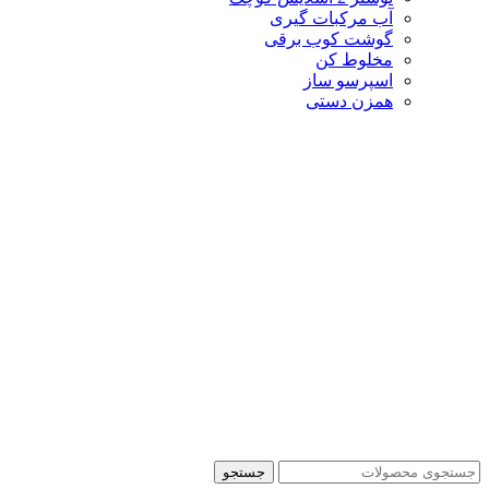
آب مرکبات گیری
گوشت کوب برقی
مخلوط کن
اسپرسو ساز
همزن دستی
جستجو