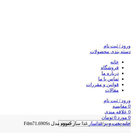
ورود / ثبت نام
دسته بندی محصولات
خانه
فروشگاه
درباره ما
تماس با ما
قوانین و مقررات
مقالات
ورود / ثبت نام
0
مقايسه
0
علاقه مندی
0
مورد
0
تومان
خانه
پخت و پز
غذاساز
غذا ساز کنوود مدل Fdm71.690Ss
جستجو