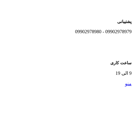
پشتیبانی
09902978979 - 09902978980
ساعت کاری
9 الی 19
منو