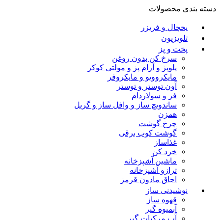
دسته بندی محصولات
یخچال و فریزر
تلویزیون
پخت و پز
سرخ کن بدون روغن
پلوپز و آرام پز و مولتی کوکر
مایکروویو و مایکروفر
آون توستر و توستر
فر و سولاردام
ساندویچ ساز و وافل ساز و گریل
همزن
چرخ گوشت
گوشت کوب برقی
غذاساز
خرد کن
ماشین آشپزخانه
ترازو آشپزخانه
اجاق مادون قرمز
نوشیدنی ساز
قهوه ساز
آبمیوه گیر
آب مرکبات گیر