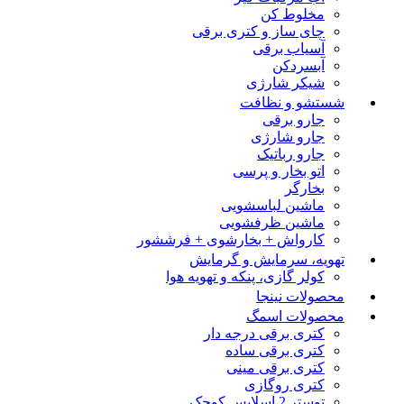
مخلوط کن
چای ساز و کتری برقی
آسیاب برقی
آبسردکن
شیکر شارژی
شستشو و نظافت
جارو برقی
جارو شارژی
جارو رباتیک
اتو بخار و پرسی
بخارگر
ماشین لباسشویی
ماشین ظرفشویی
کارواش + بخارشوی + فرششور
تهویه، سرمایش و گرمایش
کولر گازی، پنکه و تهویه هوا
محصولات نینجا
محصولات اسمگ
کتری برقی درجه دار
کتری برقی ساده
کتری برقی مینی
کتری روگازی
توستر 2 اسلایس کوچک