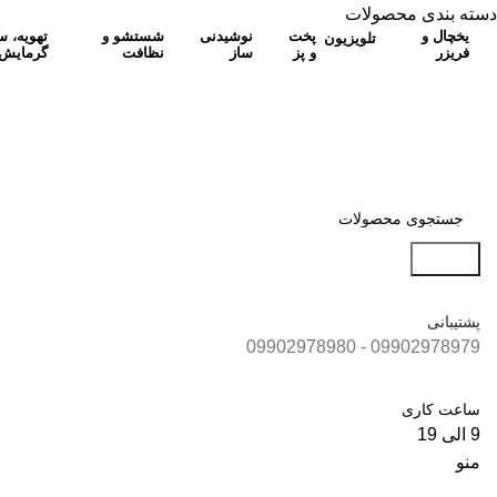
دسته بندی محصولات
یخچال و
پخت
نوشیدنی
شستشو و
تهویه، 
تلویزیون
فریزر
و پز
ساز
نظافت
گرمایش
جستجو
پشتیبانی
09902978979 - 09902978980
ساعت کاری
9 الی 19
منو