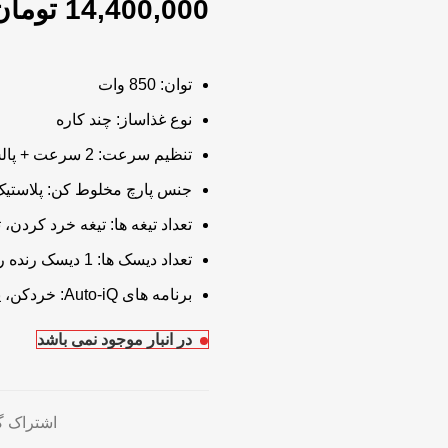
تومان
توان: 850 وات
نوع غذاساز: چند کاره
تنظیم سرعت: 2 سرعت + پالس
جنس پارچ مخلوط کن: پلاستی
تعداد تیغه ها: تیغه خرد کردن، 
تعداد دیسک ها: 1 دیسک رنده ریز و برش ورقه ای نازک
برنامه های Auto-iQ: خردکن، پوره ساز، رنده و همزن
در انبار موجود نمی باشد
اشتراک گ