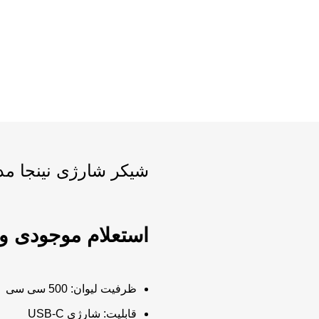
شیکر شارژی نینجا مدل ja BC151
ظرفیت لیوان:
500 سی سی
قابلیت:
شارژی USB-C