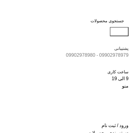
جستجو
پشتیبانی
09902978979 - 09902978980
ساعت کاری
9 الی 19
منو
ورود / ثبت نام
دسته بندی محصولات