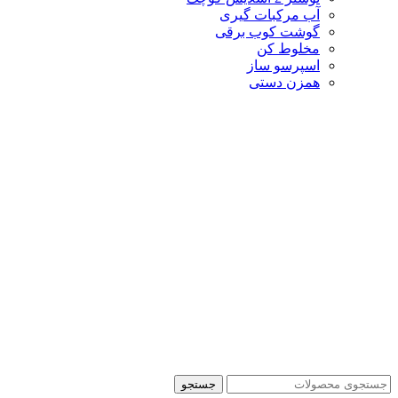
آب مرکبات گیری
گوشت کوب برقی
مخلوط کن
اسپرسو ساز
همزن دستی
جستجو