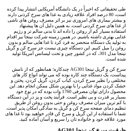
طی تحقیقاتی که اخیراً در یک دانشگاه آمریکایی انتشار پیدا کرده
است، 80 درصد افراد علاقه زیادی به غذا های سرخ کرذنی دارند
و بیشتر بیماری های امروزی نیز بر اثر مصرف روغن های ناشی
از غذا های سرخ کردنی است. به همین دلیل آن ها پیشنهاد
استفاده بسیار کم از روغن را داده اند تا بدنی سالم تر و رژیم
غذایی بهتری داشته باشیم. در همین زمینه شرکت نینجا نیز اقدام
به تولید یک دستگاه منحصر به فرد کرد تا غذا هایی سالم و بدون
روغن را میل کنیم. این دستگاه چیزی نیست جز سرخ کن و گریل
نینجا مدل 301، که در کشور چین و تحت لیسانس آمریکا تولید
شده است.
سرخ کن و گریل نینجا AG301 چندکاره؛ همانطور که از نامش
پیداست، یک دستگاه چند کاره بوده که می تواند انواع کار های
مختلفی را نظیر سرخ کردن، کباب کردن، گریل کردن، پختن و
خشک کردن مواد غذایی را با بهترین شکل ممکن انجام دهد. این
محصول دارای توان مصرفی 1760 وات بوده که در نوع خود
بسیار پر قدرت و بی نظیر است. فرآیند پخت و پز در این دستگاه
با کم ترین میزان مصرف روغن و حتی بدون روغن از طریق
تنظیم دمای صفحه سرخ کن و گریل به سادگی امکان پذیر است.
شما با استفاده از این گریل و سرخ کن قادر خواهید بود تا غذا های
مورد علاقه خود و خانواده تان را سریع و آسان آماده کنید.
ظرفیت سرخ کن نینجا AG301