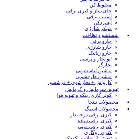
مخلوط کن
چای ساز و کتری برقی
آسیاب برقی
آبسردکن
شیکر شارژی
شستشو و نظافت
جارو برقی
جارو شارژی
جارو رباتیک
اتو بخار و پرسی
بخارگر
ماشین لباسشویی
ماشین ظرفشویی
کارواش + بخارشوی + فرششور
تهویه، سرمایش و گرمایش
کولر گازی، پنکه و تهویه هوا
محصولات نینجا
محصولات اسمگ
کتری برقی درجه دار
کتری برقی ساده
کتری برقی مینی
کتری روگازی
توستر 2 اسلایس کوچک