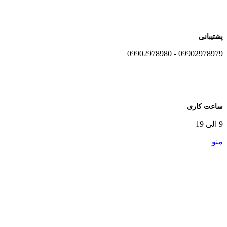
پشتیبانی
09902978979 - 09902978980
ساعت کاری
9 الی 19
منو