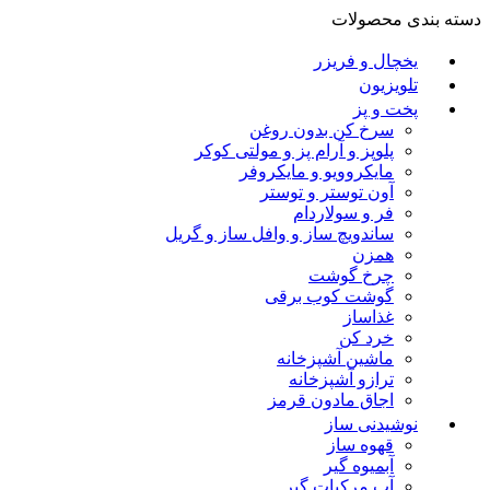
دسته بندی محصولات
یخچال و فریزر
تلویزیون
پخت و پز
سرخ کن بدون روغن
پلوپز و آرام پز و مولتی کوکر
مایکروویو و مایکروفر
آون توستر و توستر
فر و سولاردام
ساندویچ ساز و وافل ساز و گریل
همزن
چرخ گوشت
گوشت کوب برقی
غذاساز
خرد کن
ماشین آشپزخانه
ترازو آشپزخانه
اجاق مادون قرمز
نوشیدنی ساز
قهوه ساز
آبمیوه گیر
آب مرکبات گیر