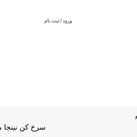
ورود / ثبت نام
دسته بندی محصولات
ورود / ثبت نام
0
تومان
سرخ کن نینجا مدل AF300