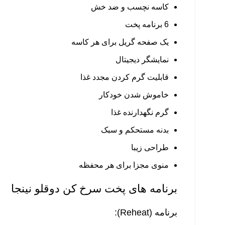
کاسه نچسب و ضد خش
6 برنامه پخت
یک صفحه گریل برای هر کاسه
نمایشگر دیجیتال
قابلیت گرم کردن مجدد غذا
خاموش شدن خودکار
گرم نگهدارنده غذا
بدنه مستحکم و سبک
طراحی زیبا
منوی مجزا برای هر محفظه
برنامه های پخت سرخ کن دوقلو نینجا
برنامه (Reheat):