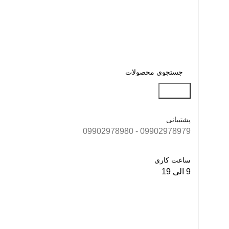
جستجو
پشتیبانی
09902978979 - 09902978980
ساعت کاری
9 الی 19