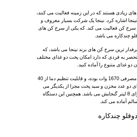
ای زیادی هستند که در این زمینه فعالیت می کنند،
نینجا اشاره کرد. نینجا یک شرکت بسیار معروف و
 از سرخ کن فعالیت می کند. که یکی از سرخ کن های
ف ترین و پر طرفدار ترین سرخ کن های برند نینجا می باشد، که
حصر به فردی که دارد امکان پخت دو غذای مختلف
دو غذای متنوع را آماده کنید.
سرخ کن نینجا مدل دوقلو با قابلیت چندکاره دارای توان مصرفی 1670 وات بوده، و قابلیت تنظیم دما از 40
رجه سانتی گراد را دارد. سرخ کن نینجا 300 دارای دو عدد مخزن و سبد پخت مجزا از یکدیگر می
باشد، که هر یک از این سبد ها 3.8 لیتر و به طور کلی دارای 8 لیتر گنجایش می باشد. همچنین این دستگاه
الم آماده می کند.