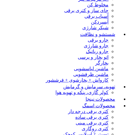
مخلوط کن
چای ساز و کتری برقی
آسیاب برقی
آبسردکن
شیکر شارژی
شستشو و نظافت
جارو برقی
جارو شارژی
جارو رباتیک
اتو بخار و پرسی
بخارگر
ماشین لباسشویی
ماشین ظرفشویی
کارواش + بخارشوی + فرششور
تهویه، سرمایش و گرمایش
کولر گازی، پنکه و تهویه هوا
محصولات نینجا
محصولات اسمگ
کتری برقی درجه دار
کتری برقی ساده
کتری برقی مینی
کتری روگازی
توستر 2 اسلایس کوچک