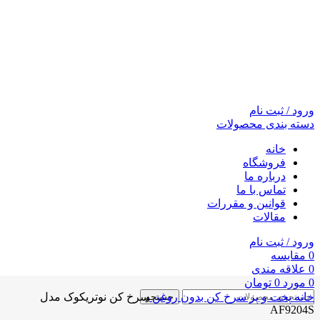
ورود / ثبت نام
دسته بندی محصولات
خانه
فروشگاه
درباره ما
تماس با ما
قوانین و مقررات
مقالات
ورود / ثبت نام
0
مقايسه
0
علاقه مندی
0
مورد
0
تومان
خانه
پخت و پز
سرخ کن بدون روغن
سرخ کن نوتریکوک مدل
جستجو
AF9204S