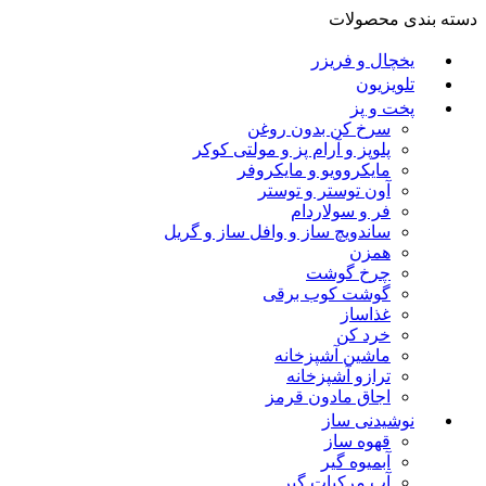
دسته بندی محصولات
یخچال و فریزر
تلویزیون
پخت و پز
سرخ کن بدون روغن
پلوپز و آرام پز و مولتی کوکر
مایکروویو و مایکروفر
آون توستر و توستر
فر و سولاردام
ساندویچ ساز و وافل ساز و گریل
همزن
چرخ گوشت
گوشت کوب برقی
غذاساز
خرد کن
ماشین آشپزخانه
ترازو آشپزخانه
اجاق مادون قرمز
نوشیدنی ساز
قهوه ساز
آبمیوه گیر
آب مرکبات گیر