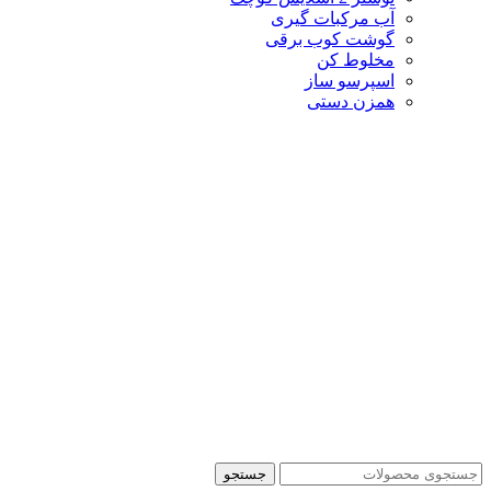
آب مرکبات گیری
گوشت کوب برقی
مخلوط کن
اسپرسو ساز
همزن دستی
جستجو