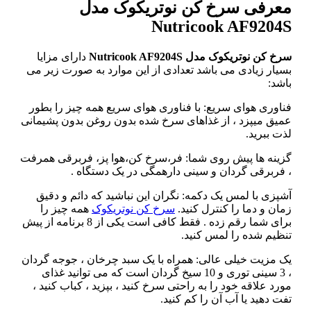
معرفی سرخ کن نوتریکوک مدل
Nutricook AF9204S
سرخ کن نوتریکوک مدل Nutricook AF9204S
دارای مزایا
بسیار زیادی می باشد تعدادی از این موارد به صورت زیر می
باشد:
فناوری هوای سریع: با فناوری هوای سریع همه چیز را بطور
عمیق میپزد ، از غذاهای سرخ شده بدون روغن بدون پشیمانی
لذت ببرید.
گزینه ها پیش روی شما: فر،سرخ کن،هوا پز، فربرقی همرفت
، فربرقی گردان و سینی دارهمگی در یک دستگاه .
آشپزی با لمس یک دکمه: نگران این نباشید که دائم و دقیق
زمان و دما را کنترل کنید.
سرخ کن نوتریکوک
همه چیز را
برای شما رقم زده . فقط کافی است یکی از 8 برنامه از پیش
تنظیم شده را لمس کنید.
یک مزیت خیلی عالی: همراه با یک سبد چرخان ، جوجه گردان
، 3 سینی توری و 10 سیخ گردان است که می توانید غذای
مورد علاقه خود را به راحتی سرخ کنید ، بپزید ، کباب کنید ،
تفت دهید یا آب آن را کم کنید.