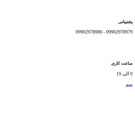
پشتیبانی
09902978979 - 09902978980
ساعت کاری
9 الی 19
منو