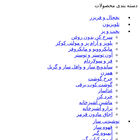
دسته بندی محصولات
یخچال و فریزر
تلویزیون
پخت و پز
سرخ کن بدون روغن
پلوپز و آرام پز و مولتی کوکر
مایکروویو و مایکروفر
آون توستر و توستر
فر و سولاردام
ساندویچ ساز و وافل ساز و گریل
همزن
چرخ گوشت
گوشت کوب برقی
غذاساز
خرد کن
ماشین آشپزخانه
ترازو آشپزخانه
اجاق مادون قرمز
نوشیدنی ساز
قهوه ساز
آبمیوه گیر
آب مرکبات گیر