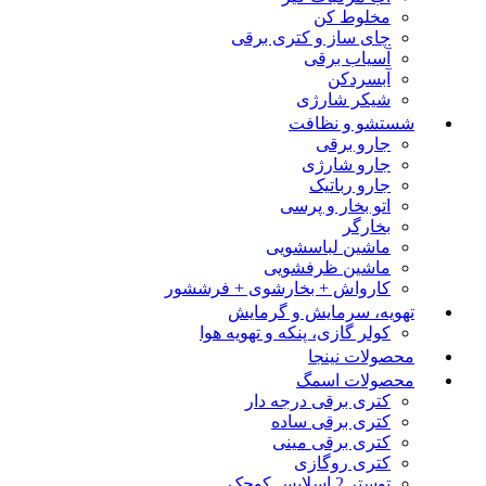
مخلوط کن
چای ساز و کتری برقی
آسیاب برقی
آبسردکن
شیکر شارژی
شستشو و نظافت
جارو برقی
جارو شارژی
جارو رباتیک
اتو بخار و پرسی
بخارگر
ماشین لباسشویی
ماشین ظرفشویی
کارواش + بخارشوی + فرششور
تهویه، سرمایش و گرمایش
کولر گازی، پنکه و تهویه هوا
محصولات نینجا
محصولات اسمگ
کتری برقی درجه دار
کتری برقی ساده
کتری برقی مینی
کتری روگازی
توستر 2 اسلایس کوچک