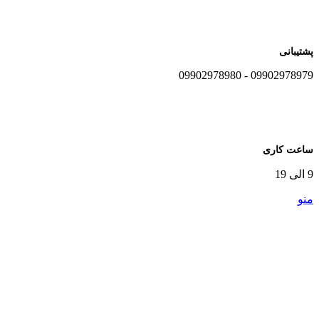
پشتیبانی
09902978979 - 09902978980
ساعت کاری
9 الی 19
منو