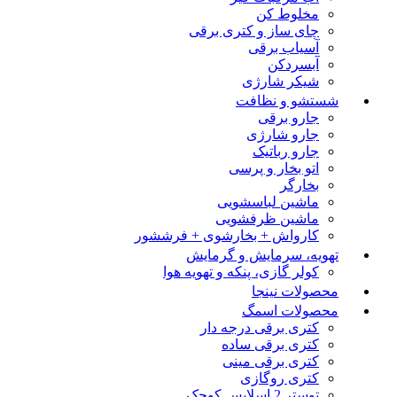
مخلوط کن
چای ساز و کتری برقی
آسیاب برقی
آبسردکن
شیکر شارژی
شستشو و نظافت
جارو برقی
جارو شارژی
جارو رباتیک
اتو بخار و پرسی
بخارگر
ماشین لباسشویی
ماشین ظرفشویی
کارواش + بخارشوی + فرششور
تهویه، سرمایش و گرمایش
کولر گازی، پنکه و تهویه هوا
محصولات نینجا
محصولات اسمگ
کتری برقی درجه دار
کتری برقی ساده
کتری برقی مینی
کتری روگازی
توستر 2 اسلایس کوچک