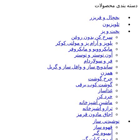
دسته بندی محصولات
یخچال و فریزر
تلویزیون
پخت و پز
سرخ کن بدون روغن
پلوپز و آرام پز و مولتی کوکر
مایکروویو و مایکروفر
آون توستر و توستر
فر و سولاردام
ساندویچ ساز و وافل ساز و گریل
همزن
چرخ گوشت
گوشت کوب برقی
غذاساز
خرد کن
ماشین آشپزخانه
ترازو آشپزخانه
اجاق مادون قرمز
نوشیدنی ساز
قهوه ساز
آبمیوه گیر
آب مرکبات گیر