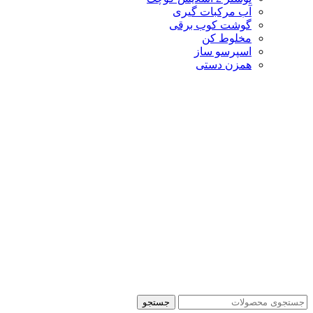
آب مرکبات گیری
گوشت کوب برقی
مخلوط کن
اسپرسو ساز
همزن دستی
جستجو