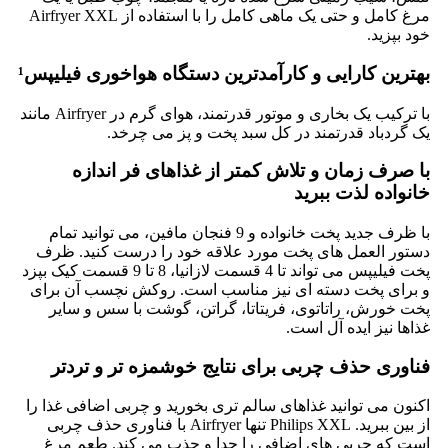
مرغ کامل و حتی یک ماهی کامل را با استفاده از Airfryer XXL
خود بپزید.
بهترین کارایی و کارآمدترین دستگاه هواخوری فیلیپس¹
با ترکیب یک بخاری و موتور قدرتمند، هوای گرم در Airfryer مانند
یک گردباد قدرتمند در کل سبد پخت و پز می چرخد.
با صرف زمان و تلاش کمتر از غذاهای فر اندازه
خانواده لذت ببرید
با ظرف جدید پخت خانواده و 9 فنجان مافین، می توانید تمام
دستور العمل های پخت مورد علاقه خود را درست کنید. ظرف
پخت فیلیپس می تواند تا 4 قسمت لازانیا، 8 تا 9 قسمت کیک بپزد
و برای پخت دسته ای نیز مناسب است. روکش نچسب آن برای
پخت خورش، راتاتوی، فریتاتا، گراتن، گوشت با سس و سایر
غذاها نیز ایده آل است.
فناوری حذف چربی برای نتایج خوشمزه تر و تردتر
اکنون می توانید غذاهای سالم تری بخورید و چربی اضافی غذا را
از بین ببرید. Philips XXL تنها Airfryer با فناوری حذف چربی
است که چربی های اضافی را جدا و جذب می کند. طعم مرغ