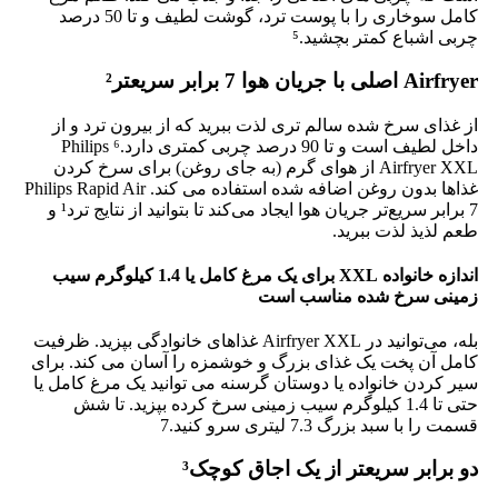
کامل سوخاری را با پوست ترد، گوشت لطیف و تا 50 درصد
چربی اشباع کمتر بچشید.⁵
Airfryer اصلی با جریان هوا 7 برابر سریعتر²
از غذای سرخ شده سالم تری لذت ببرید که از بیرون ترد و از
داخل لطیف است و تا 90 درصد چربی کمتری دارد.⁶ Philips
Airfryer XXL از هوای گرم (به جای روغن) برای سرخ کردن
غذاها بدون روغن اضافه شده استفاده می کند. Philips Rapid Air
7 برابر سریع‌تر جریان هوا ایجاد می‌کند تا بتوانید از نتایج ترد¹ و
طعم لذیذ لذت ببرید.
اندازه خانواده XXL برای یک مرغ کامل یا 1.4 کیلوگرم سیب
زمینی سرخ شده مناسب است
بله، می‌توانید در Airfryer XXL غذاهای خانوادگی بپزید. ظرفیت
کامل آن پخت یک غذای بزرگ و خوشمزه را آسان می کند. برای
سیر کردن خانواده یا دوستان گرسنه می توانید یک مرغ کامل یا
حتی تا 1.4 کیلوگرم سیب زمینی سرخ کرده بپزید. تا شش
قسمت را با سبد بزرگ 7.3 لیتری سرو کنید.7
دو برابر سریعتر از یک اجاق کوچک³