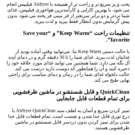
پخت و پز سریع تر و راحت تر از همیشه با Airfryer فیلیپس انجام
می شود. با بهترین کارایی و کارآمدترین هواخوری فیلیپس، غذای
شما تردتر و دو برابر سریعتر از فر مینی فر پخته می شود. بدون
پیش گرمایش بدون انتظار فقط بپزید و لذت ببرید.
تنظیمات راحت “Keep Warm” و “Save your
favorite”.
با حالت دستی Keep Warm ما، می‌توانید وقتی آماده بودید از
غذایتان لذت ببرید. غذای شما را تا 30 دقیقه گرم و در دمای ایده
آل نگه می دارد. شما همچنین می توانید غذای مورد علاقه خود را
ذخیره کنید و آن را همانطور که دوست دارید درست می کند.
حالت دلخواه غذای شما را در زمان و دمای مناسب برای راحتی
نهایی طبخ می کند.
QuickClean و قابل شستشو در ماشین ظرفشویی
برای تمام قطعات قابل جابجایی
تمیز کردن سریع و آسان به لطف سبد Airfryer QuickClean با
درج توری قابل جدا شدن و نچسب است. تمام قطعات قابل جدا
شدن برای تمیز کردن بدون دردسر قابل شستشو در ماشین
ظرفشویی هستند.