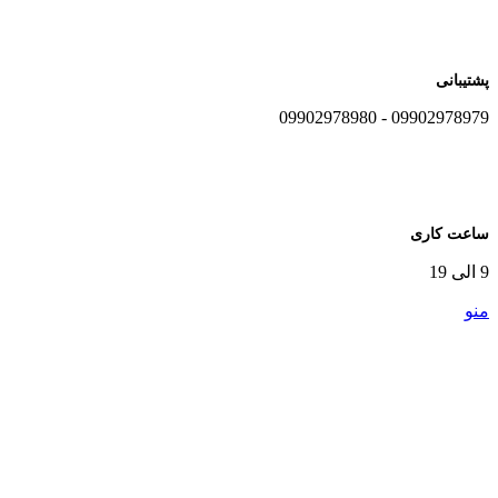
پشتیبانی
09902978979 - 09902978980
ساعت کاری
9 الی 19
منو