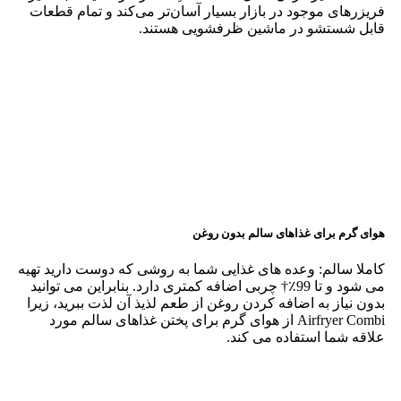
صفحه نمایش بصری برای استفاده آسان
طراحی زیبا و نمایشگر بصری: اینگونه است که Airfryer در
آشپزخانه شما عالی به نظر می رسد و از همان ابتدا کاربرپسند
است.
تا 70 درصد در مصرف انرژی صرفه جویی کنید و 50 درصد سریعتر بپزید
برای شما و سیاره زمین خوب است: تا 70 درصد در مصرف
انرژی صرفه جویی کنید و 50 درصد سریعتر با فریزر فیلیپس در
مقایسه با پخت و پز با فر خود بپزید.
Airfryer ترجیحات شما را از طریق اتصال NutriU یاد می گیرد
ترجیحات شما را یاد می گیرد: هرچه بیشتر از ترکیب سرخ کن
بادی خود استفاده کنید، NutriU بیشتر می آموزد که چگونه می
تواند تجربه آشپزی شما را بهبود بخشد و دستور العمل های