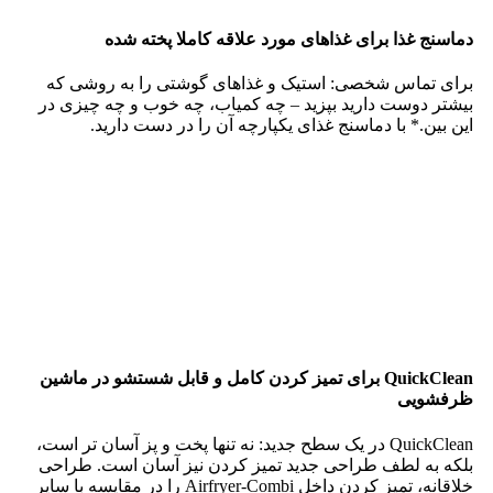
بدون نیاز به اضافه کردن روغن از طعم لذیذ آن لذت ببرید، زیرا
Airfryer Combi از هوای گرم برای پختن غذاهای سالم مورد
علاقه شما استفاده می کند.
ظرفیت XXL، ایده آل برای خانواده ها و قبل از پخت و پز
وعده های غذایی بیشتر در زمان کمتر: با ظرفیت XXL 2
کیلوگرم/8.3 لیتر، پیش پخت یا آماده کردن وعده های غذایی برای
بیش از 7 نفر اکنون در بزرگترین Airfryer تا به امروز آسان تر و
راحت تر از همیشه است.
حتی غذاهای بیشتری را با انواع عملکردهای آشپزی بپزید
بیشتر از سرخ کردن عمیق: با اطمینان آشپزی کنید – سرخ کردن
عمیق، کباب کردن، برشته کردن، پختن، آب پز کردن، سوسیس،
پخت آهسته، برشته کردن، خشک کردن، یخ زدایی و موارد دیگر!
ایده های دستور العمل سرآشپزها و سایر کاربران NutriU را پیدا
کنید که با روش های مختلف پخت و پز در NutriU مطابقت دارد.