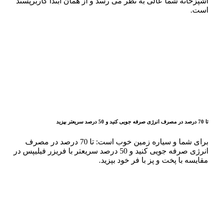
Durability
5
4
3
2
1
Delivery speed
5
4
3
2
1
دیدگاه شما
*
مزایا
معایب
نام
*
ایمیل
*