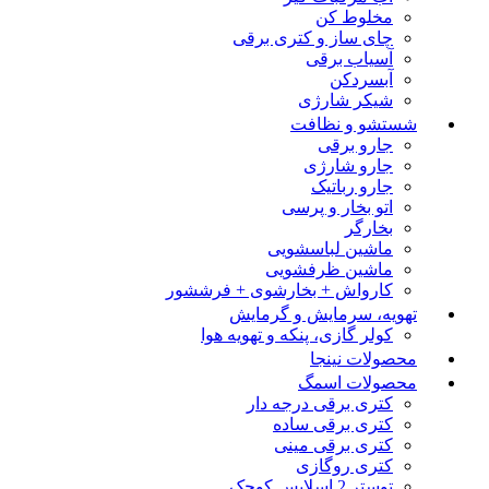
مخلوط کن
چای ساز و کتری برقی
آسیاب برقی
آبسردکن
شیکر شارژی
شستشو و نظافت
جارو برقی
جارو شارژی
جارو رباتیک
اتو بخار و پرسی
بخارگر
ماشین لباسشویی
ماشین ظرفشویی
کارواش + بخارشوی + فرششور
تهویه، سرمایش و گرمایش
کولر گازی، پنکه و تهویه هوا
محصولات نینجا
محصولات اسمگ
کتری برقی درجه دار
کتری برقی ساده
کتری برقی مینی
کتری روگازی
توستر 2 اسلایس کوچک