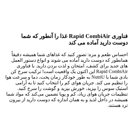
احساس طعم و مزه: تصور کنید که غذاهای شما همیشه دقیقاً
همانطور که دوست دارید آماده می شوند و انواع دستور العمل
های جدید برای کشف، امتحان و لذت بردن دارید. با فناوری
Rapid CombiAir این اکنون یک واقعیت است! ترکیب سرخ کن
بادی شما با NutriU به طور خودکار زمان پخت، دما و سرعت هوا
را تنظیم می کند. جریان هوای کم را انتخاب کنید تا به آرامی
استیک سوس را بپزید، خورش بپزید و گوشت را سرخ کنید.
تنظیمات جریان هوای زیاد، کم و پویا تضمین می‌کند که مواد شما
همیشه در داخل لذیذ و به همان اندازه که دوست دارید از بیرون
ترد هستند.
برنامه های پخت خودکار با دستورالعمل برای بهترین نتایج
دستورالعمل‌ها برای هر مرحله: با برنامه‌های پخت خودکار جدید
فیلیپس، می‌توانید با دستورالعمل‌های گام به گام بدون استرس
آشپزی کنید تا بهترین نتیجه را بگیرید، حتی زمانی که عجله دارید.
به سادگی مواد و مقدار را انتخاب کنید و ترکیب سرخ کن هوا
بقیه کار را انجام می دهد.