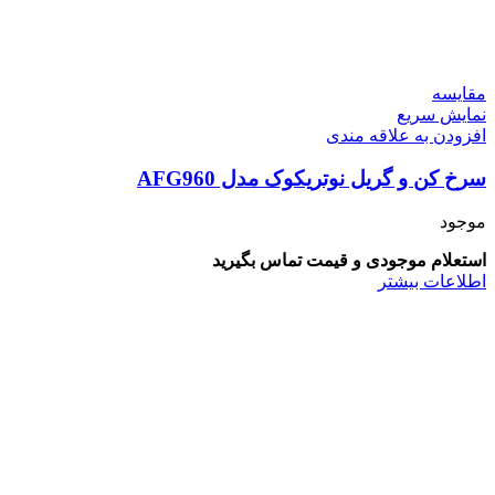
مقايسه
نمایش سریع
افزودن به علاقه مندی
سرخ کن بدون روغن کوخ مدل KFD-2110