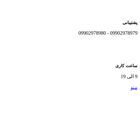
پشتیبانی
09902978979 - 09902978980
ساعت کاری
9 الی 19
منو