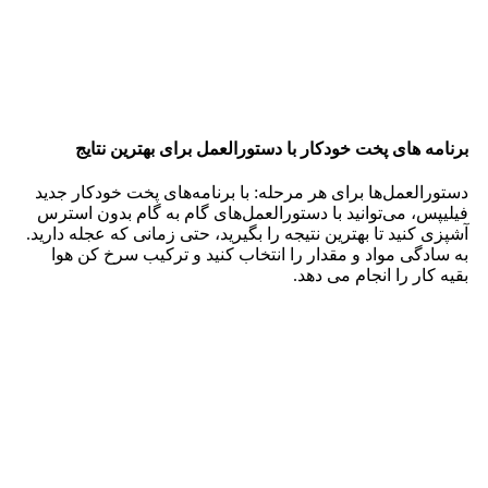
دماسنج غذا برای غذاهای مورد علاقه کاملا پخته شده
برای تماس شخصی: استیک و غذاهای گوشتی را به روشی که
بیشتر دوست دارید بپزید – چه کمیاب، چه خوب و چه چیزی در
این بین.* با دماسنج غذای یکپارچه آن را در دست دارید.
QuickClean برای تمیز کردن کامل و قابل شستشو در ماشین
ظرفشویی
QuickClean در یک سطح جدید: نه تنها پخت و پز آسان تر است،
بلکه به لطف طراحی جدید تمیز کردن نیز آسان است. طراحی
خلاقانه، تمیز کردن داخل Airfryer-Combi را در مقایسه با سایر
فریزرهای موجود در بازار بسیار آسان‌تر می‌کند و تمام قطعات
قابل شستشو در ماشین ظرفشویی هستند.
هوای گرم برای غذاهای سالم بدون روغن
کاملا سالم: وعده های غذایی شما به روشی که دوست دارید تهیه
می شود و تا 99٪† چربی اضافه کمتری دارد. بنابراین می توانید