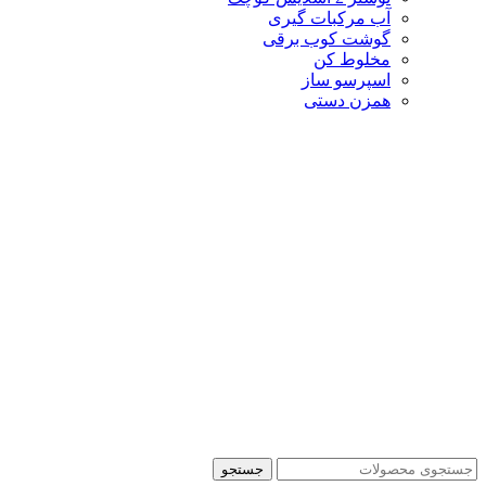
آب مرکبات گیری
گوشت کوب برقی
مخلوط کن
اسپرسو ساز
همزن دستی
جستجو