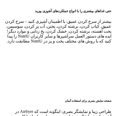
نمره
3
از 5
0
نمره
2
از 5
0
نمره
1
از 5
0
دیدگاهها
پاک‌کردن فیلترها
فقط با تصاویر
هیچ دیدگاهی برای این محصول نوشته نشده است.
اولین نفری باشید که دیدگاهی را ارسال می کنید برای “سرخ کن
فیلیپس مدل 90/HD9880”
نشانی ایمیل شما منتشر نخواهد شد.
بخش‌های موردنیاز
علامت‌گذاری شده‌اند
*
امتیاز شما
*
Value for money
5
4
3
2
1