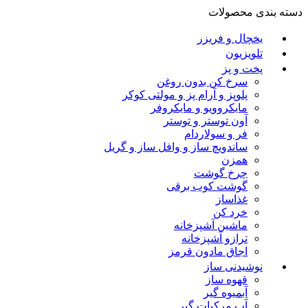
دسته بندی محصولات
یخچال و فریزر
تلویزیون
پخت و پز
سرخ کن بدون روغن
پلوپز و آرام پز و مولتی کوکر
مایکروویو و مایکروفر
آون توستر و توستر
فر و سولاردام
ساندویچ ساز و وافل ساز و گریل
همزن
چرخ گوشت
گوشت کوب برقی
غذاساز
خرد کن
ماشین آشپزخانه
ترازو آشپزخانه
اجاق مادون قرمز
نوشیدنی ساز
قهوه ساز
آبمیوه گیر
آب مرکبات گیر