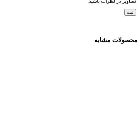
مقايسه
نمایش سریع
افزودن به علاقه مندی
سرخ کن دوقلو نوتریکوک مدل NC-AFD185
موجود
استعلام موجودی و قیمت تماس بگیرید
اطلاعات بیشتر