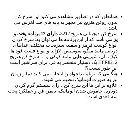
همانطور که در تصاویر مشاهده می کنید این سرخ کن
بدون روغن هنریچ نیز مجهز به پایه های ضد لغزش می
باشد.
سرخ کن دیجیتالی هنریچ 8212،
دارای 12 برنامه پخت و
پز
می باشد که از این برنامه ها می توان به: سرخ کردن
انواع گوشت قرمز و سفید، سبزیجات مختلف، غذا های
دریایی مانند میگو، سوسیس، لازانیا و انواع فست فود ها،
کیک، نان، شیرینی هایی مانند کوکی و … سرخ کن هنریچ
HFR8212 یک دستیار منحصر به فرد برای سرآشپز است
این طور نیست؟!
هنگامی که برنامه دلخواه را انتخاب می کنید دما و زمان
نیز به صورت اتوماتیک تنظیم می شوند.
علاوه بر این ها این سرخ کن دارای سیستم گرم کردن
دوباره، خاموش شدن اتوماتیک، تایمر، فن و عملکرد پخت
سه فعدی است.