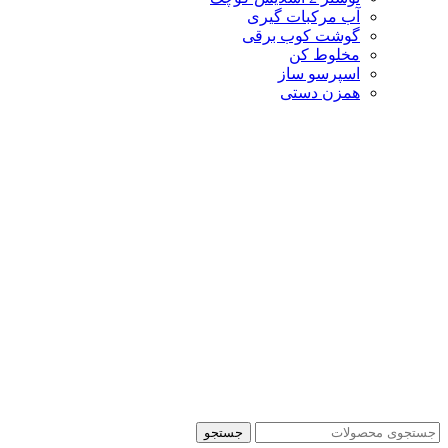
آب مرکبات گیری
گوشت کوب برقی
مخلوط کن
اسپرسو ساز
همزن دستی
جستجو