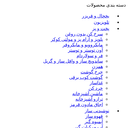
دسته بندی محصولات
یخچال و فریزر
تلویزیون
پخت و پز
سرخ کن بدون روغن
پلوپز و آرام پز و مولتی کوکر
مایکروویو و مایکروفر
آون توستر و توستر
فر و سولاردام
ساندویچ ساز و وافل ساز و گریل
همزن
چرخ گوشت
گوشت کوب برقی
غذاساز
خرد کن
ماشین آشپزخانه
ترازو آشپزخانه
اجاق مادون قرمز
نوشیدنی ساز
قهوه ساز
آبمیوه گیر
آب مرکبات گیر