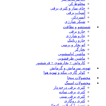
مخلوط کن
چای ساز و کتری برقی
آسیاب برقی
آبسردکن
شیکر شارژی
شستشو و نظافت
جارو برقی
جارو شارژی
جارو رباتیک
اتو بخار و پرسی
بخارگر
ماشین لباسشویی
ماشین ظرفشویی
کارواش + بخارشوی + فرششور
تهویه، سرمایش و گرمایش
کولر گازی، پنکه و تهویه هوا
محصولات نینجا
محصولات اسمگ
کتری برقی درجه دار
کتری برقی ساده
کتری برقی مینی
کتری روگازی
توستر 2 اسلایس کوچک