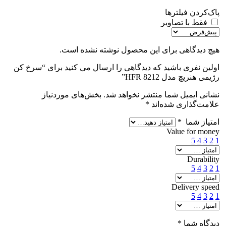
پاک‌کردن فیلترها
فقط با تصاویر
هیچ دیدگاهی برای این محصول نوشته نشده است.
اولین نفری باشید که دیدگاهی را ارسال می کنید برای “سرخ کن
رژیمی هنریچ مدل HFR 8212”
نشانی ایمیل شما منتشر نخواهد شد.
بخش‌های موردنیاز
علامت‌گذاری شده‌اند
*
امتیاز شما
*
Value for money
5
4
3
2
1
Durability
5
4
3
2
1
Delivery speed
5
4
3
2
1
دیدگاه شما
*