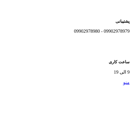
پشتیبانی
09902978979 - 09902978980
ساعت کاری
9 الی 19
منو