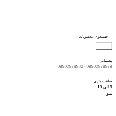
0
جستجو
پشتیبانی
09902978979 - 09902978980
ساعت کاری
9 الی 19
منو