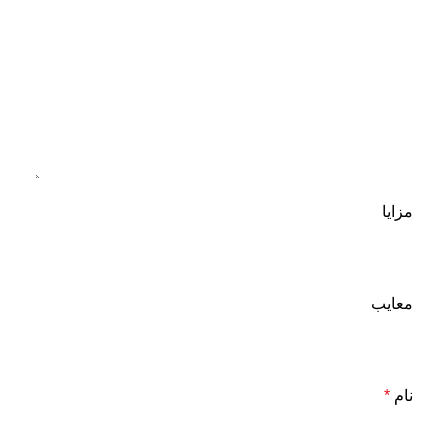
مزایا
معایب
نام
*