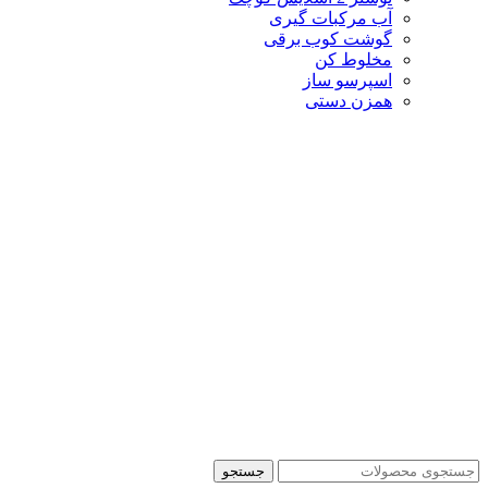
آب مرکبات گیری
گوشت کوب برقی
مخلوط کن
اسپرسو ساز
همزن دستی
جستجو