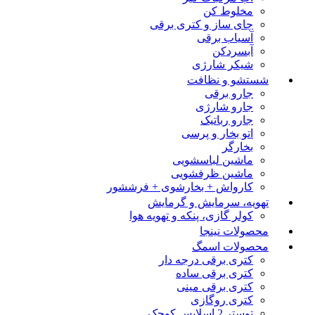
مخلوط کن
چای ساز و کتری برقی
آسیاب برقی
آبسردکن
شیکر شارژی
شستشو و نظافت
جارو برقی
جارو شارژی
جارو رباتیک
اتو بخار و پرسی
بخارگر
ماشین لباسشویی
ماشین ظرفشویی
کارواش + بخارشوی + فرششور
تهویه، سرمایش و گرمایش
کولر گازی، پنکه و تهویه هوا
محصولات نینجا
محصولات اسمگ
کتری برقی درجه دار
کتری برقی ساده
کتری برقی مینی
کتری روگازی
توستر 2 اسلایس کوچک