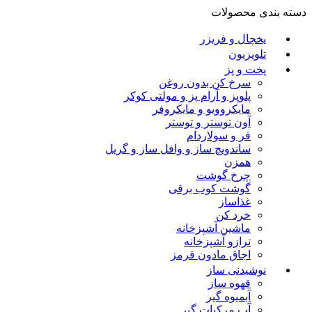
دسته بندی محصولات
یخچال و فریزر
تلویزیون
پخت و پز
سرخ کن بدون روغن
پلوپز و آرام پز و مولتی کوکر
مایکروویو و مایکروفر
آون توستر و توستر
فر و سولاردام
ساندویچ ساز و وافل ساز و گریل
همزن
چرخ گوشت
گوشت کوب برقی
غذاساز
خرد کن
ماشین آشپزخانه
ترازو آشپزخانه
اجاق مادون قرمز
نوشیدنی ساز
قهوه ساز
آبمیوه گیر
آب مرکبات گیر