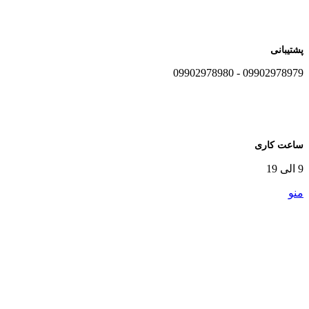
پشتیبانی
09902978979 - 09902978980
ساعت کاری
9 الی 19
منو