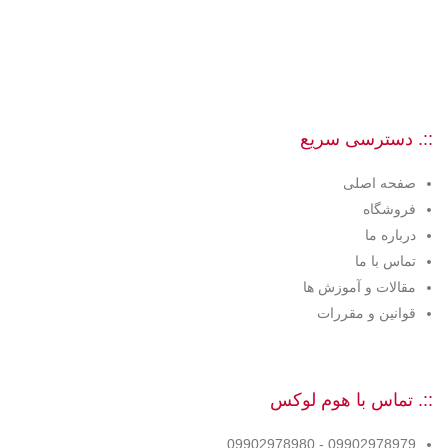
::. دسترسی سریع
صفحه اصلی
فروشگاه
درباره ما
تماس با ما
مقالات و آموزش ها
قوانین و مقررات
::. تماس با هوم لوکس
09902978979 - 09902978980