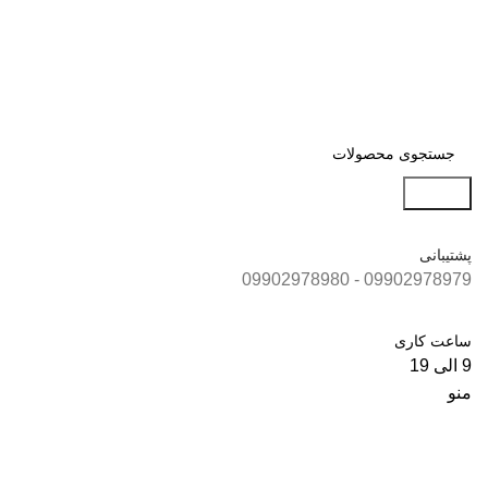
جستجو
پشتیبانی
09902978979 - 09902978980
ساعت کاری
9 الی 19
منو