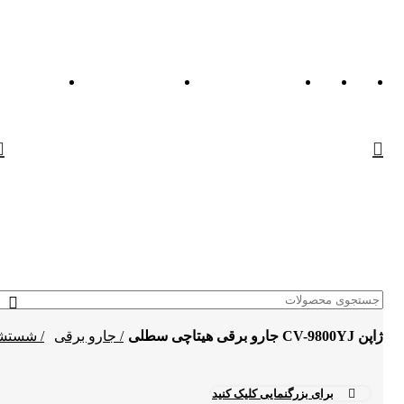
جارو برقی هیتاچی سطلی CV-9800YJ ژاپن
جارو برقی
شستشو و نظافت
برای بزرگنمایی کلیک کنید