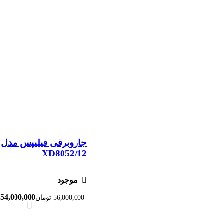
جاروبرقی فیلیپس مدل
XD8052/12
موجود
54,000,000
56,000,000
تومان