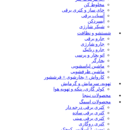
مخلوط کن
چای ساز و کتری برقی
آسیاب برقی
آبسردکن
شیکر شارژی
شستشو و نظافت
جارو برقی
جارو شارژی
جارو رباتیک
اتو بخار و پرسی
بخارگر
ماشین لباسشویی
ماشین ظرفشویی
کارواش + بخارشوی + فرششور
تهویه، سرمایش و گرمایش
کولر گازی، پنکه و تهویه هوا
محصولات نینجا
محصولات اسمگ
کتری برقی درجه دار
کتری برقی ساده
کتری برقی مینی
کتری روگازی
توستر 2 اسلایس کوچک