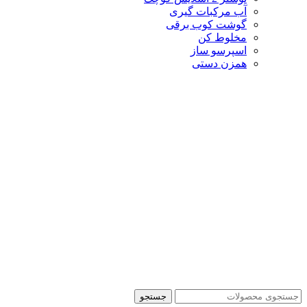
آب مرکبات گیری
گوشت کوب برقی
مخلوط کن
اسپرسو ساز
همزن دستی
جستجو