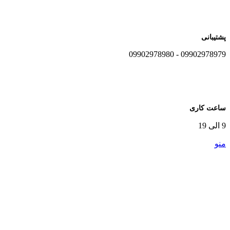
پشتیبانی
09902978979 - 09902978980
ساعت کاری
9 الی 19
منو