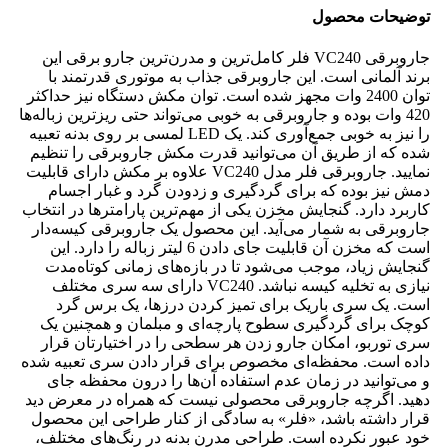
توضیحات محصول
جاروبرقی VC240 فلر کامل‌ترین و مدرن‌ترین جارو برقی این
برند آلمانی است. این جاروبرقی جذاب به موتوری قدرتمند با
توان 2400 وات مجهز شده است. توان مکش دستگاه نیز حداکثر
420 وات بوده و جاروبرقی به خوبی می‌تواند حتی ریزترین زباله‌ها
را نیز به خوبی جمع‌آوری کند. یک LED لمسی بر روی بدنه تعبیه
شده که از طریق آن می‌توانید قدرت مکش جاروبرقی را تنظیم
نمایید. جاروبرقی فلر مدل VC240 علاوه بر مکش دارای قابلیت
دمش نیز بوده که برای گردگیری و زدودن گرد و غبار اجسام
کاربرد دارد. گنجایش مخزن یکی از مهم‌ترین پارامترها در انتخاب
جاروبرقی به شمار می‌آید. این محصول یک جاروبرقی کیسه‌دار
است که مخزن آن قابلیت جای دادن 6 لیتر زباله را دارد. این
گنجایش زیاد، موجب می‌شود تا در بازه‌های زمانی کوتاه‌مدت
نیازی به تخلیه کیسه نباشد. VC240 دارای سه سری مختلف
است. یک سری باریک برای تمیز کردن درزها، یک برس گرد
کوچک برای گردگیری سطوح پارچه‌ای و مبلمان و همچنین یک
سری توربو، امکان جارو زدن هر سطحی را در اختیارتان قرار
داده است. محفظه‌ای مخصوص برای قرار دادن سری تعبیه شده
و می‌توانید در زمان عدم استفاده آن‌ها را درون محفظه جای
دهید. اگرچه جاروبرقی محصولی نیست که همراه در معرض دید
قرار داشته باشد، «فلر» به سادگی از کنار طراحی این محصول
خود عبور نکرده است. طراحی مدرن بدنه در رنگ‌های مختلف،