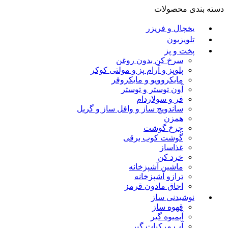
دسته بندی محصولات
یخچال و فریزر
تلویزیون
پخت و پز
سرخ کن بدون روغن
پلوپز و آرام پز و مولتی کوکر
مایکروویو و مایکروفر
آون توستر و توستر
فر و سولاردام
ساندویچ ساز و وافل ساز و گریل
همزن
چرخ گوشت
گوشت کوب برقی
غذاساز
خرد کن
ماشین آشپزخانه
ترازو آشپزخانه
اجاق مادون قرمز
نوشیدنی ساز
قهوه ساز
آبمیوه گیر
آب مرکبات گیر