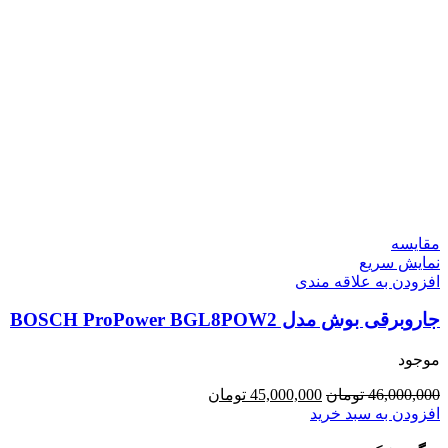
مقايسه
نمایش سریع
افزودن به علاقه مندی
جاروبرقی بوش مدل BOSCH ProPower BGL8POW2
موجود
قیمت
قیمت
46,000,000
تومان
45,000,000
تومان
اصلی:
فعلی:
افزودن به سبد خرید
46,000,000 تومان
45,000,000 تومان.