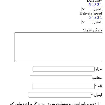
Durability
5
4
3
2
1
Delivery speed
5
4
3
2
1
دیدگاه شما
*
مزایا
معایب
نام
*
ایمیل
*
ذخیره نام، ایمیل و وبسایت من در مرورگر برای زمانی که