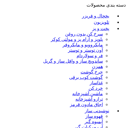
دسته بندی محصولات
یخچال و فریزر
تلویزیون
پخت و پز
سرخ کن بدون روغن
پلوپز و آرام پز و مولتی کوکر
مایکروویو و مایکروفر
آون توستر و توستر
فر و سولاردام
ساندویچ ساز و وافل ساز و گریل
همزن
چرخ گوشت
گوشت کوب برقی
غذاساز
خرد کن
ماشین آشپزخانه
ترازو آشپزخانه
اجاق مادون قرمز
نوشیدنی ساز
قهوه ساز
آبمیوه گیر
آب مرکبات گیر