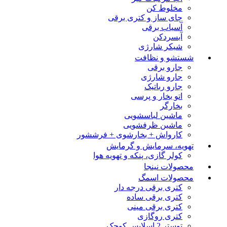
مخلوط کن
چای ساز و کتری برقی
آسیاب برقی
آبسردکن
شیکر شارژی
شستشو و نظافت
جارو برقی
جارو شارژی
جارو رباتیک
اتو بخار و پرسی
بخارگر
ماشین لباسشویی
ماشین ظرفشویی
کارواش + بخارشوی + فرششور
تهویه، سرمایش و گرمایش
کولر گازی، پنکه و تهویه هوا
محصولات نینجا
محصولات اسمگ
کتری برقی درجه دار
کتری برقی ساده
کتری برقی مینی
کتری روگازی
توستر 2 اسلایس کوچک