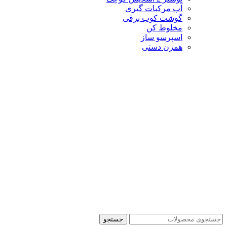
آب مرکبات گیری
گوشت کوب برقی
مخلوط کن
اسپرسو ساز
همزن دستی
جستجو