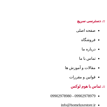
::. دسترسی سریع
صفحه اصلی
فروشگاه
درباره ما
تماس با ما
مقالات و آموزش ها
قوانین و مقررات
::. تماس با هوم لوکس
09902978979 - 09902978980
info@homeluxestore.ir