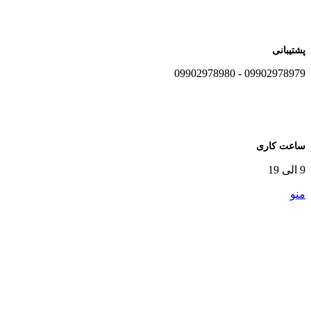
پشتیبانی
09902978979 - 09902978980
ساعت کاری
9 الی 19
منو