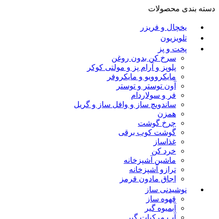
دسته بندی محصولات
یخچال و فریزر
تلویزیون
پخت و پز
سرخ کن بدون روغن
پلوپز و آرام پز و مولتی کوکر
مایکروویو و مایکروفر
آون توستر و توستر
فر و سولاردام
ساندویچ ساز و وافل ساز و گریل
همزن
چرخ گوشت
گوشت کوب برقی
غذاساز
خرد کن
ماشین آشپزخانه
ترازو آشپزخانه
اجاق مادون قرمز
نوشیدنی ساز
قهوه ساز
آبمیوه گیر
آب مرکبات گیر