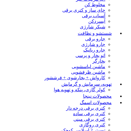
مخلوط کن
چای ساز و کتری برقی
آسیاب برقی
آبسردکن
شیکر شارژی
شستشو و نظافت
جارو برقی
جارو شارژی
جارو رباتیک
اتو بخار و پرسی
بخارگر
ماشین لباسشویی
ماشین ظرفشویی
کارواش + بخارشوی + فرششور
تهویه، سرمایش و گرمایش
کولر گازی، پنکه و تهویه هوا
محصولات نینجا
محصولات اسمگ
کتری برقی درجه دار
کتری برقی ساده
کتری برقی مینی
کتری روگازی
توستر 2 اسلایس کوچک