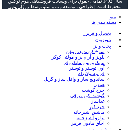
سال 1402 تمامی حقوق برای وبسایت فروشگاهی هوم لوکس
محفوظ است | طراحی ، توسعه وب و سئو توسط
روژان وب
منو
دسته بندی ها
یخچال و فریزر
تلویزیون
پخت و پز
سرخ کن بدون روغن
پلوپز و آرام پز و مولتی کوکر
مایکروویو و مایکروفر
آون توستر و توستر
فر و سولاردام
ساندویچ ساز و وافل ساز و گریل
همزن
چرخ گوشت
گوشت کوب برقی
غذاساز
خرد کن
ماشین آشپزخانه
ترازو آشپزخانه
اجاق مادون قرمز
نوشیدنی ساز