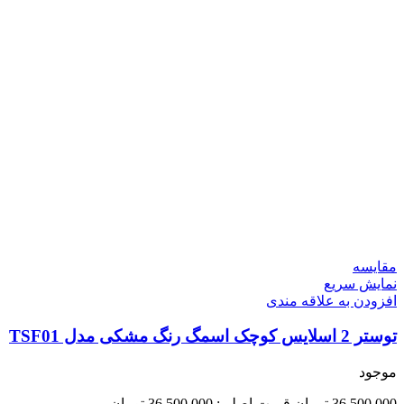
مقايسه
نمایش سریع
افزودن به علاقه مندی
توستر 2 اسلایس کوچک اسمگ رنگ مشکی مدل TSF01
موجود
36,500,000
تومان
قیمت اصلی: 36,500,000 تومان