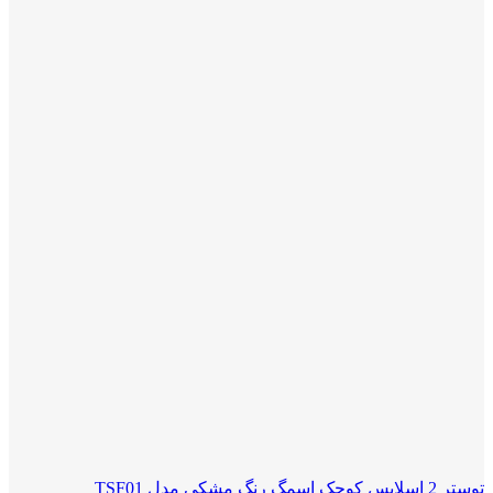
توستر 2 اسلایس کوچک اسمگ رنگ مشکی مدل TSF01