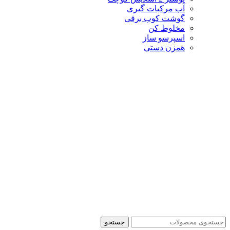
آب مرکبات گیری
گوشت کوب برقی
مخلوط کن
اسپرسو ساز
همزن دستی
جستجو