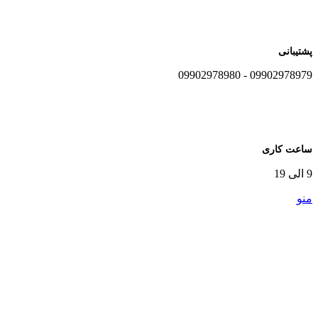
پشتیبانی
09902978979 - 09902978980
ساعت کاری
9 الی 19
منو