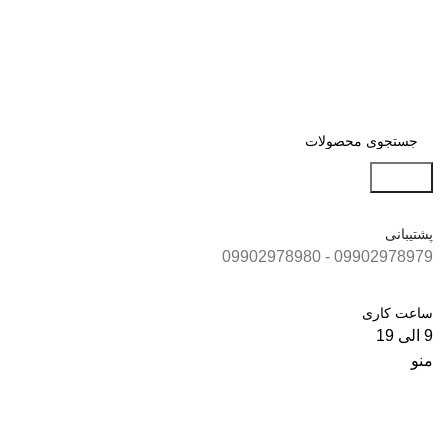
جستجو
پشتیبانی
09902978979 - 09902978980
ساعت کاری
9 الی 19
منو