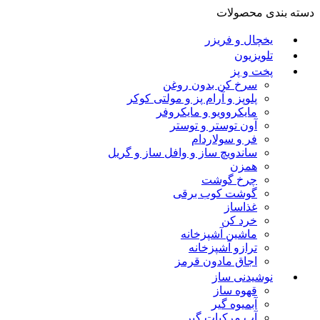
دسته بندی محصولات
یخچال و فریزر
تلویزیون
پخت و پز
سرخ کن بدون روغن
پلوپز و آرام پز و مولتی کوکر
مایکروویو و مایکروفر
آون توستر و توستر
فر و سولاردام
ساندویچ ساز و وافل ساز و گریل
همزن
چرخ گوشت
گوشت کوب برقی
غذاساز
خرد کن
ماشین آشپزخانه
ترازو آشپزخانه
اجاق مادون قرمز
نوشیدنی ساز
قهوه ساز
آبمیوه گیر
آب مرکبات گیر