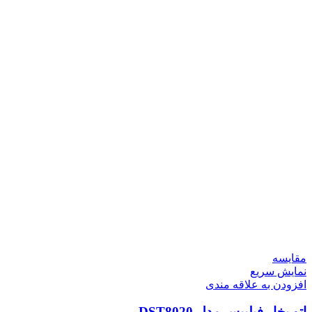
مقايسه
نمایش سریع
افزودن به علاقه مندی
اتو بخار فیلیپس مدل DST8020