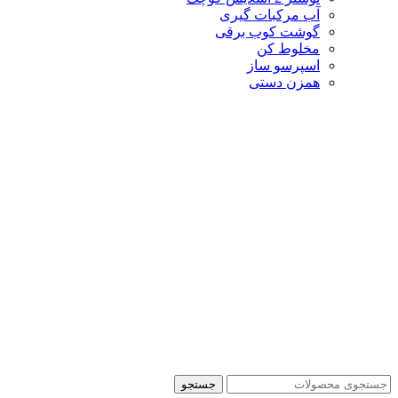
آب مرکبات گیری
گوشت کوب برقی
مخلوط کن
اسپرسو ساز
همزن دستی
جستجو