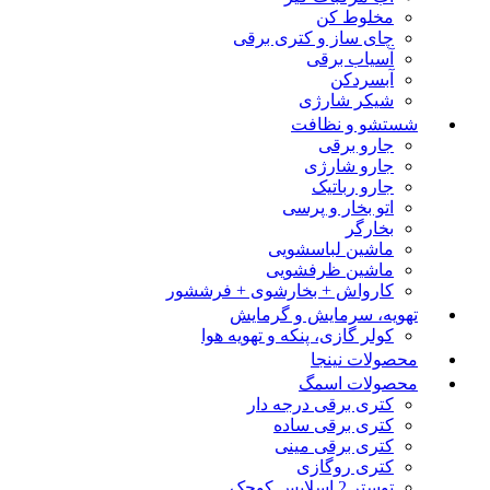
مخلوط کن
چای ساز و کتری برقی
آسیاب برقی
آبسردکن
شیکر شارژی
شستشو و نظافت
جارو برقی
جارو شارژی
جارو رباتیک
اتو بخار و پرسی
بخارگر
ماشین لباسشویی
ماشین ظرفشویی
کارواش + بخارشوی + فرششور
تهویه، سرمایش و گرمایش
کولر گازی، پنکه و تهویه هوا
محصولات نینجا
محصولات اسمگ
کتری برقی درجه دار
کتری برقی ساده
کتری برقی مینی
کتری روگازی
توستر 2 اسلایس کوچک