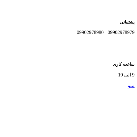
پشتیبانی
09902978979 - 09902978980
ساعت کاری
9 الی 19
منو