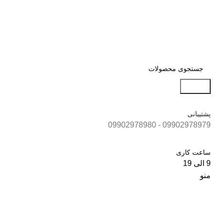
جستجو
پشتیبانی
09902978979 - 09902978980
ساعت کاری
9 الی 19
منو