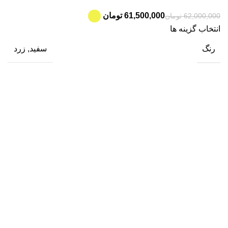
61,500,000
تومان
62,000,000
تومان
انتخاب گزینه ها
رنگ
سفید, زرد