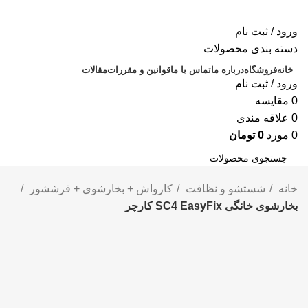
ورود / ثبت نام
دسته بندی محصولات
خانه
فروشگاه
درباره ما
تماس با ما
قوانین و مقررات
مقالات
ورود / ثبت نام
0
مقايسه
0
علاقه مندی
0
مورد
0
تومان
جستجو
خانه
شستشو و نظافت
کارواش + بخارشوی + فرششور
بخارشوی خانگی SC4 EasyFix کارچر