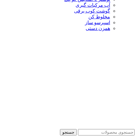
آب مرکبات گیری
گوشت کوب برقی
مخلوط کن
اسپرسو ساز
همزن دستی
جستجو