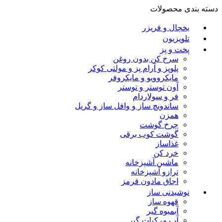
دسته بندی محصولات
یخچال و فریزر
تلویزیون
پخت و پز
سرخ کن بدون روغن
پلوپز و آرام پز و مولتی کوکر
مایکروویو و مایکروفر
آون توستر و توستر
فر و سولاردام
ساندویچ ساز و وافل ساز و گریل
همزن
چرخ گوشت
گوشت کوب برقی
غذاساز
خرد کن
ماشین آشپزخانه
ترازو آشپزخانه
اجاق مادون قرمز
نوشیدنی ساز
قهوه ساز
آبمیوه گیر
آب مرکبات گیر