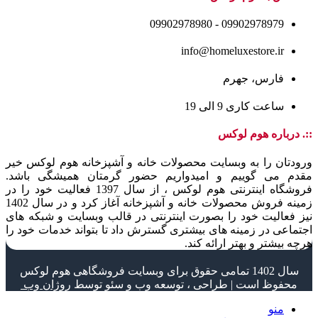
09902978979 - 09902978980
info@homeluxestore.ir
فارس، جهرم
ساعت کاری 9 الی 19
::. درباره هوم لوکس
ورودتان را به وبسایت محصولات خانه و آشپزخانه هوم لوکس خیر
مقدم می گوییم و امیدواریم حضور گرمتان همیشگی باشد.
فروشگاه اینترنتی هوم لوکس ، از سال 1397 فعالیت خود را در
زمینه فروش محصولات خانه و آشپزخانه آغاز کرد و در سال 1402
نیز فعالیت خود را بصورت اینترنتی در قالب وبسایت و شبکه های
اجتماعی در زمینه های بیشتری گسترش داد تا بتواند خدمات خود را
هرچه بیشتر و بهتر ارائه کند.
سال 1402 تمامی حقوق برای وبسایت فروشگاهی هوم لوکس
محفوظ است | طراحی ، توسعه وب و سئو توسط
روژان وب
منو