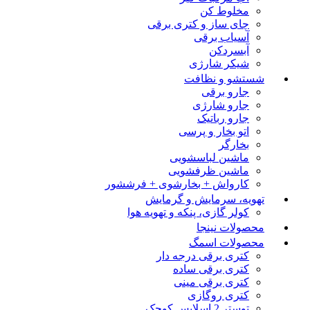
مخلوط کن
چای ساز و کتری برقی
آسیاب برقی
آبسردکن
شیکر شارژی
شستشو و نظافت
جارو برقی
جارو شارژی
جارو رباتیک
اتو بخار و پرسی
بخارگر
ماشین لباسشویی
ماشین ظرفشویی
کارواش + بخارشوی + فرششور
تهویه، سرمایش و گرمایش
کولر گازی، پنکه و تهویه هوا
محصولات نینجا
محصولات اسمگ
کتری برقی درجه دار
کتری برقی ساده
کتری برقی مینی
کتری روگازی
توستر 2 اسلایس کوچک