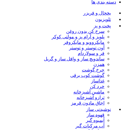
دسته بندی ها
یخچال و فریزر
تلویزیون
پخت و پز
سرخ کن بدون روغن
پلوپز و آرام پز و مولتی کوکر
مایکروویو و مایکروفر
آون توستر و توستر
فر و سولاردام
ساندویچ ساز و وافل ساز و گریل
همزن
چرخ گوشت
گوشت کوب برقی
غذاساز
خرد کن
ماشین آشپزخانه
ترازو آشپزخانه
اجاق مادون قرمز
نوشیدنی ساز
قهوه ساز
آبمیوه گیر
آب مرکبات گیر