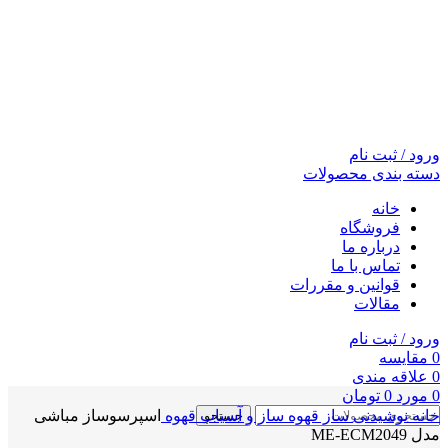
ورود / ثبت نام
دسته بندی محصولات
خانه
فروشگاه
درباره ما
تماس با ما
قوانین و مقررات
مقالات
ورود / ثبت نام
0
مقايسه
0
علاقه مندی
0
مورد
0
تومان
خانه
نوشیدنی ساز
قهوه ساز و آسیاب قهوه
اسپرسوساز مباشی
جستجو
مدل ME-ECM2049