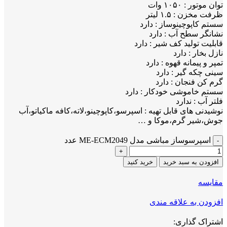
توان موتور : ۱۰۵۰ وات
ظرفت مخزن : ۱.۵ لیتر
سستم کاپوچینوساز : دارد
نشانگر سطح آب : دارد
قابلیت تولید کف شیر : دارد
نازل بخار : دارد
تمپر و پیمانه قهوه : دارد
سینی چکه گیر : دارد
گرم کن فنجان : دارد
سستم خاموشی خودکار : دارد
فلتر آب : ندارد
نوشیدنی های قابل تهیه : اسپرسو،کاپوچینو،لاته،کافه ماکیاتو،آب
جوش،شیر گرم،موکا و …
اسپرسوساز مباشی مدل ME-ECM2049 عدد
افزودن به سبد خرید
خرید کنید
مقايسه
افزودن به علاقه مندی
اشتراک گذاری: