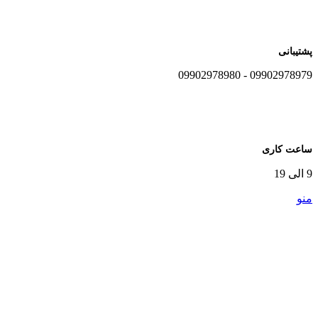
پشتیبانی
09902978979 - 09902978980
ساعت کاری
9 الی 19
منو