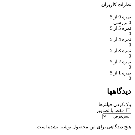
نظرات کاربران
نمره
0
از 5
0 بررسی
نمره
5
از 5
0
نمره
4
از 5
0
نمره
3
از 5
0
نمره
2
از 5
0
نمره
1
از 5
0
دیدگاهها
پاک‌کردن فیلترها
فقط با تصاویر
هیچ دیدگاهی برای این محصول نوشته نشده است.