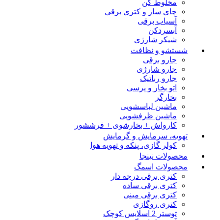
مخلوط کن
چای ساز و کتری برقی
آسیاب برقی
آبسردکن
شیکر شارژی
شستشو و نظافت
جارو برقی
جارو شارژی
جارو رباتیک
اتو بخار و پرسی
بخارگر
ماشین لباسشویی
ماشین ظرفشویی
کارواش + بخارشوی + فرششور
تهویه، سرمایش و گرمایش
کولر گازی، پنکه و تهویه هوا
محصولات نینجا
محصولات اسمگ
کتری برقی درجه دار
کتری برقی ساده
کتری برقی مینی
کتری روگازی
توستر 2 اسلایس کوچک