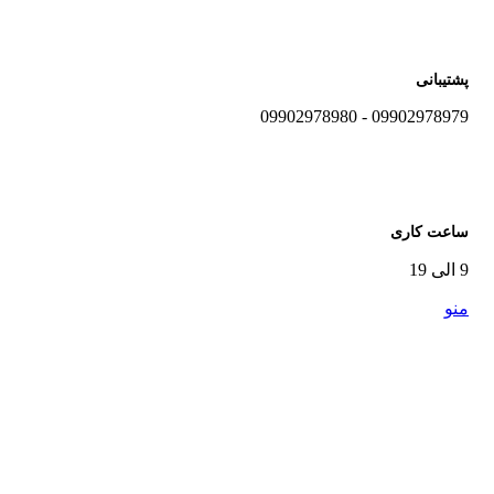
پشتیبانی
09902978979 - 09902978980
ساعت کاری
9 الی 19
منو