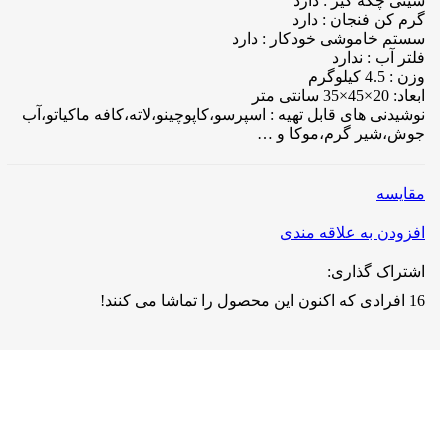
سینی چکه گیر : دارد
گرم کن فنجان : دارد
سستم خاموشی خودکار : دارد
فلتر آب : ندارد
وزن : 4.5 کیلوگرم
ابعاد: 20×45×35 سانتی متر
نوشیدنی های قابل تهیه : اسپرسو،کاپوچینو،لاته،کافه ماکیاتو،آب
جوش،شیر گرم،موکا و …
مقايسه
افزودن به علاقه مندی
اشتراک گذاری:
16
افرادی که اکنون این محصول را تماشا می کنند!