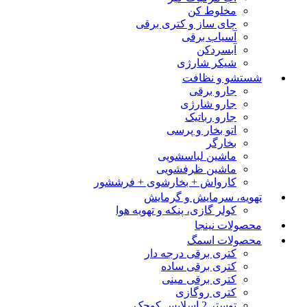
مخلوط کن
چای ساز و کتری برقی
آسیاب برقی
آبسردکن
شیکر شارژی
شستشو و نظافت
جارو برقی
جارو شارژی
جارو رباتیک
اتو بخار و پرسی
بخارگر
ماشین لباسشویی
ماشین ظرفشویی
کارواش + بخارشوی + فرششور
تهویه، سرمایش و گرمایش
کولر گازی، پنکه و تهویه هوا
محصولات نینجا
محصولات اسمگ
کتری برقی درجه دار
کتری برقی ساده
کتری برقی مینی
کتری روگازی
توستر 2 اسلایس کوچک