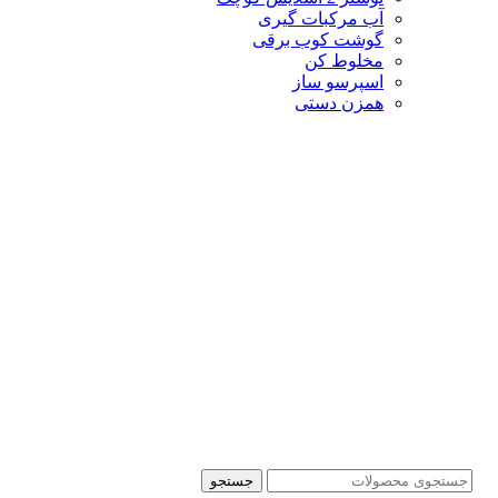
آب مرکبات گیری
گوشت کوب برقی
مخلوط کن
اسپرسو ساز
همزن دستی
جستجو