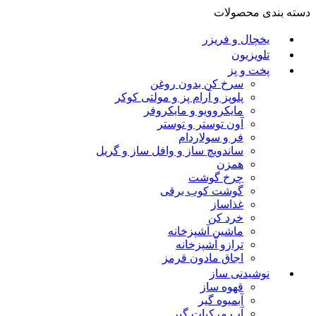
دسته بندی محصولات
یخچال و فریزر
تلویزیون
پخت و پز
سرخ کن بدون روغن
پلوپز و آرام پز و مولتی کوکر
مایکروویو و مایکروفر
آون توستر و توستر
فر و سولاردام
ساندویچ ساز و وافل ساز و گریل
همزن
چرخ گوشت
گوشت کوب برقی
غذاساز
خرد کن
ماشین آشپزخانه
ترازو آشپزخانه
اجاق مادون قرمز
نوشیدنی ساز
قهوه ساز
آبمیوه گیر
آب مرکبات گیر