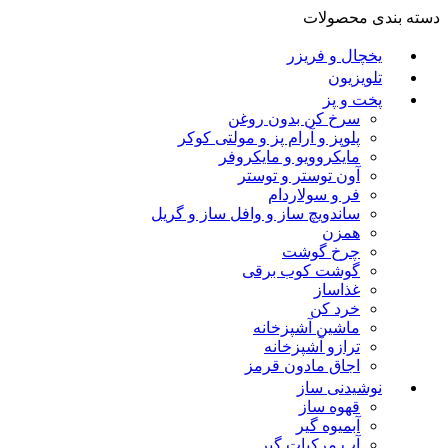
دسته بندی محصولات
یخچال و فریزر
تلویزیون
پخت و پز
سرخ کن بدون روغن
پلوپز و آرام پز و مولتی کوکر
مایکروویو و مایکروفر
آون توستر و توستر
فر و سولاردام
ساندویچ ساز و وافل ساز و گریل
همزن
چرخ گوشت
گوشت کوب برقی
غذاساز
خرد کن
ماشین آشپزخانه
ترازو آشپزخانه
اجاق مادون قرمز
نوشیدنی ساز
قهوه ساز
آبمیوه گیر
آب مرکبات گیر