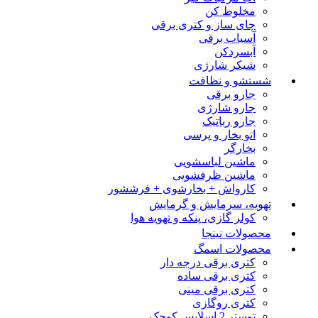
مخلوط کن
چای ساز و کتری برقی
آسیاب برقی
آبسردکن
شیکر شارژی
شستشو و نظافت
جارو برقی
جارو شارژی
جارو رباتیک
اتو بخار و پرسی
بخارگر
ماشین لباسشویی
ماشین ظرفشویی
کارواش + بخارشوی + فرششور
تهویه، سرمایش و گرمایش
کولر گازی، پنکه و تهویه هوا
محصولات نینجا
محصولات اسمگ
کتری برقی درجه دار
کتری برقی ساده
کتری برقی مینی
کتری روگازی
توستر 2 اسلایس کوچک