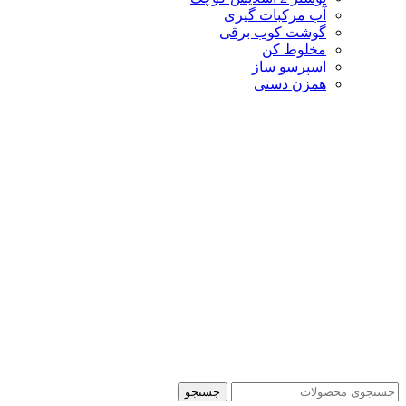
آب مرکبات گیری
گوشت کوب برقی
مخلوط کن
اسپرسو ساز
همزن دستی
جستجو