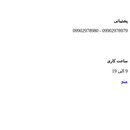
پشتیبانی
09902978979 - 09902978980
ساعت کاری
9 الی 19
منو