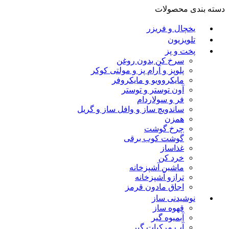
دسته بندی محصولات
یخچال و فریزر
تلویزیون
پخت و پز
سرخ کن بدون روغن
پلوپز و آرام پز و مولتی کوکر
مایکروویو و مایکروفر
آون توستر و توستر
فر و سولاردام
ساندویچ ساز و وافل ساز و گریل
همزن
چرخ گوشت
گوشت کوب برقی
غذاساز
خرد کن
ماشین آشپزخانه
ترازو آشپزخانه
اجاق مادون قرمز
نوشیدنی ساز
قهوه ساز
آبمیوه گیر
آب مرکبات گیر