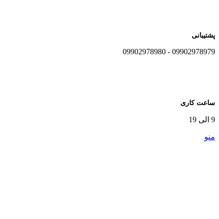
پشتیبانی
09902978979 - 09902978980
ساعت کاری
9 الی 19
منو