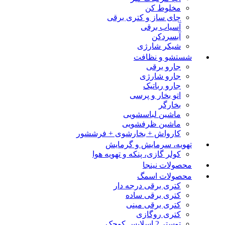
مخلوط کن
چای ساز و کتری برقی
آسیاب برقی
آبسردکن
شیکر شارژی
شستشو و نظافت
جارو برقی
جارو شارژی
جارو رباتیک
اتو بخار و پرسی
بخارگر
ماشین لباسشویی
ماشین ظرفشویی
کارواش + بخارشوی + فرششور
تهویه، سرمایش و گرمایش
کولر گازی، پنکه و تهویه هوا
محصولات نینجا
محصولات اسمگ
کتری برقی درجه دار
کتری برقی ساده
کتری برقی مینی
کتری روگازی
توستر 2 اسلایس کوچک