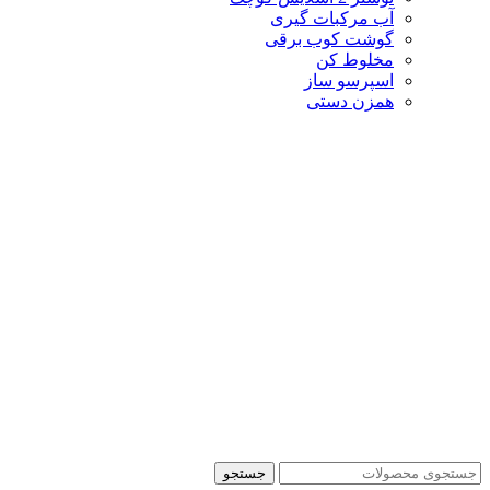
آب مرکبات گیری
گوشت کوب برقی
مخلوط کن
اسپرسو ساز
همزن دستی
جستجو