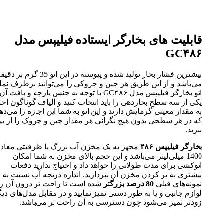
قابلیت های بخارگر ایستاده فیلیپس مدل
GC۴۸۶
بیشترین فشار بخار تولید شده و پیوسته در این اتو 35 گرم بر د
می‌باشد و از این طریق هر چین و چروکی را می‌توانید برطرف نمای
اتو بخارگر فیلیپس مدل GC۴۸۶ با توجه به جنس پارچه و بافت آن
یکی از سه سطح بخاردهی را باید انتخاب کنید و الیاف گوناگون احت
به مقدار معینی گرمایش دارند و این اتو به شما این اجازه را می‌ده
که در هر سطحی بدون هیچ نگرانی هر مقدار چین و چروک را از بی
ببرید.
بخارگر فیلیپس ۴۸۶
مجهز به یک مخزن آب بزرگ با ظرفیتی معاد
1400 میلی‌لیتر می‌باشد و این حجم بالای مخزن به شما امکان
اتوکشی برای مدت طولانی را خواهد داد و احتیاج ندارید دفعات
بیشتری به پر کردن مخزن آن بپردازید. اندازه دریچه آب نسبت به
نمونه‌های قبلی
80 درصد بزرگتر
شده است تا راحت تر درون آن را 
لوازم جانبی و یا به طور دستی تمیز نمایید و در مقابل مدل‌های دیگ
زودتر تمیز می‌شود چون دسترسی به آن راحت تر می‌باشد.