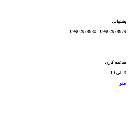
پشتیبانی
09902978979 - 09902978980
ساعت کاری
9 الی 19
منو