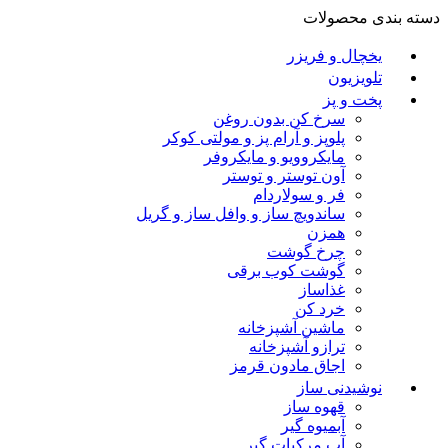
دسته بندی محصولات
یخچال و فریزر
تلویزیون
پخت و پز
سرخ کن بدون روغن
پلوپز و آرام پز و مولتی کوکر
مایکروویو و مایکروفر
آون توستر و توستر
فر و سولاردام
ساندویچ ساز و وافل ساز و گریل
همزن
چرخ گوشت
گوشت کوب برقی
غذاساز
خرد کن
ماشین آشپزخانه
ترازو آشپزخانه
اجاق مادون قرمز
نوشیدنی ساز
قهوه ساز
آبمیوه گیر
آب مرکبات گیر