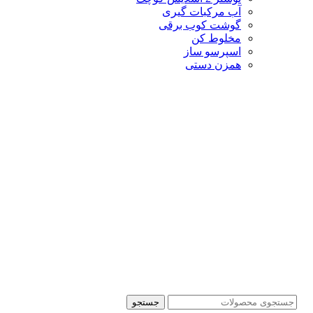
آب مرکبات گیری
گوشت کوب برقی
مخلوط کن
اسپرسو ساز
همزن دستی
جستجو