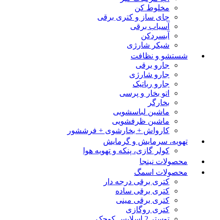
مخلوط کن
چای ساز و کتری برقی
آسیاب برقی
آبسردکن
شیکر شارژی
شستشو و نظافت
جارو برقی
جارو شارژی
جارو رباتیک
اتو بخار و پرسی
بخارگر
ماشین لباسشویی
ماشین ظرفشویی
کارواش + بخارشوی + فرششور
تهویه، سرمایش و گرمایش
کولر گازی، پنکه و تهویه هوا
محصولات نینجا
محصولات اسمگ
کتری برقی درجه دار
کتری برقی ساده
کتری برقی مینی
کتری روگازی
توستر 2 اسلایس کوچک